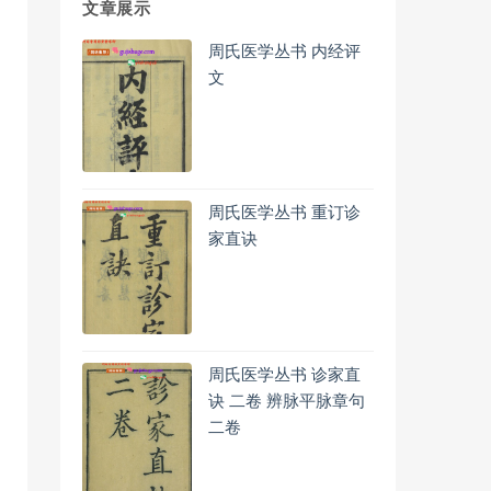
文章展示
周氏医学丛书 内经评
文
周氏医学丛书 重订诊
家直诀
周氏医学丛书 诊家直
诀 二卷 辨脉平脉章句
二卷