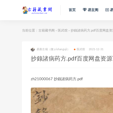
首页
易玄阁
易
当前位置：
古籍藏书阁
医武馆
抄錄諸病药方.pdf百度网盘
>
>
易善古籍（微:yishanguji）
医武馆
2021-12-31
抄錄諸病药方.pdf百度网盘资
zh21000067 抄錄諸病药方.pdf