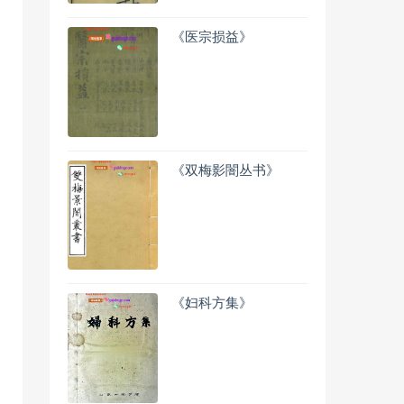
《医宗损益》
《双梅影闇丛书》
《妇科方集》