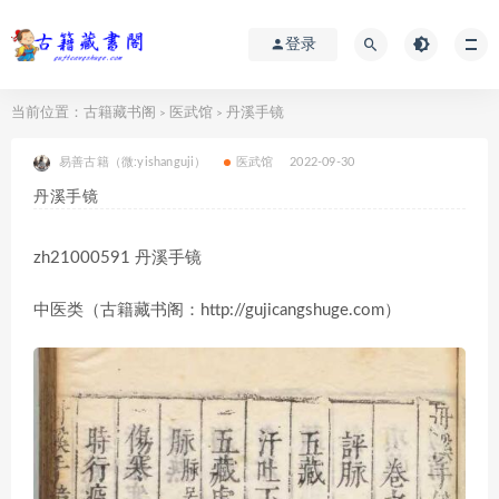
登录
当前位置：
古籍藏书阁
医武馆
丹溪手镜
>
>
易善古籍（微:yishanguji）
医武馆
2022-09-30
丹溪手镜
zh21000591 丹溪手镜
中医类（古籍藏书阁：http://gujicangshuge.com）