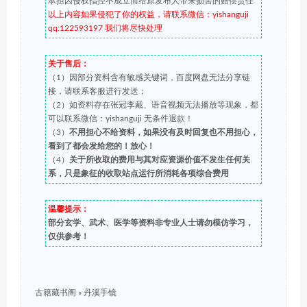
承担因侵权指控不成立而给原发布人带来损害的赔偿责任
以上内容如果侵犯了你的权益，请联系微信：yishanguji
qq:122593197 我们将尽快处理
关于售后：
（1）因部分资料含有敏感关键词，百度网盘无法分享链
接，请联系客服进行发送；
（2）如资料存在张冠李戴、语音视频无法播放等现象，都
可以联系微信：yishanguji 无条件退款！
（3）
不用担心不给资料，如果没有及时回复也不用担心，
看到了都会发给您的！放心！
（4）
关于所收取的费用与其对应资源价值不发生任何关
系，只是象征的收取站点运行所消耗各项综合费用
温馨提示：
部分玄学、武术、医学等资料非专业人士请勿模仿学习，
仅供参考！
古籍藏书阁
»
丹溪手镜