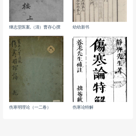
继志堂医案,（清）曹存心撰
幼幼新书
伤寒明理论（一二卷）
伤寒论特解