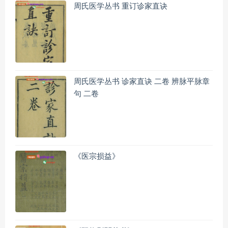
周氏医学丛书 重订诊家直诀
周氏医学丛书 诊家直诀 二卷 辨脉平脉章
句 二卷
《医宗损益》