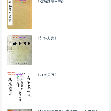
《双梅影闇丛书》
《妇科方集》
《万应灵方》