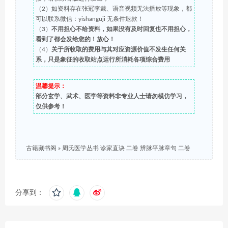
（2）如资料存在张冠李戴、语音视频无法播放等现象，都
可以联系微信：yishanguji 无条件退款！
（3）
不用担心不给资料，如果没有及时回复也不用担心，
看到了都会发给您的！放心！
（4）
关于所收取的费用与其对应资源价值不发生任何关
系，只是象征的收取站点运行所消耗各项综合费用
温馨提示：
部分玄学、武术、医学等资料非专业人士请勿模仿学习，
仅供参考！
古籍藏书阁
»
周氏医学丛书 诊家直诀 二卷 辨脉平脉章句 二卷
分享到：