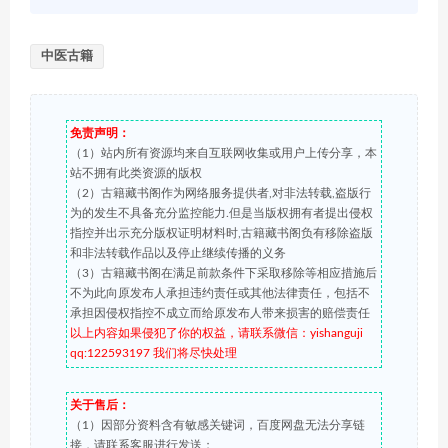
中医古籍
免责声明：
（1）站内所有资源均来自互联网收集或用户上传分享，本
站不拥有此类资源的版权
（2）古籍藏书阁作为网络服务提供者,对非法转载,盗版行
为的发生不具备充分监控能力.但是当版权拥有者提出侵权
指控并出示充分版权证明材料时,古籍藏书阁负有移除盗版
和非法转载作品以及停止继续传播的义务
（3）古籍藏书阁在满足前款条件下采取移除等相应措施后
不为此向原发布人承担违约责任或其他法律责任，包括不
承担因侵权指控不成立而给原发布人带来损害的赔偿责任
以上内容如果侵犯了你的权益，请联系微信：yishanguji
qq:122593197 我们将尽快处理
关于售后：
（1）因部分资料含有敏感关键词，百度网盘无法分享链
接，请联系客服进行发送；