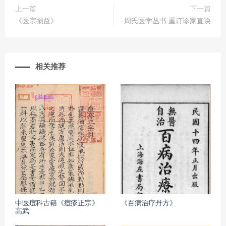
上一篇
下一篇
《医宗损益》
周氏医学丛书 重订诊家直诀
相关推荐
中医痘科古籍《痘疹正宗》
《百病治疗丹方》
高武