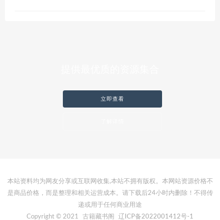
提供最优质的资源集合
立即查看
了解详情
本站资料均为网友分享或互联网收集,本站不拥有版权。本网站资源价格不
是商品价格，而是整理和相关运营成本。请下载后24小时内删除！不得传
递或用于任何商业用途
Copyright © 2021
古籍藏书阁
辽ICP备2022001412号-1