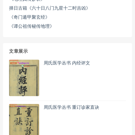
择日古籍《六十日八门九星十二时吉凶》
《奇门遁甲聚玄经》
《谭公祖传秘传地理》
文章展示
周氏医学丛书 内经评文
周氏医学丛书 重订诊家直诀