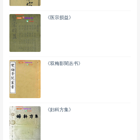
《医宗损益》
《双梅影闇丛书》
《妇科方集》