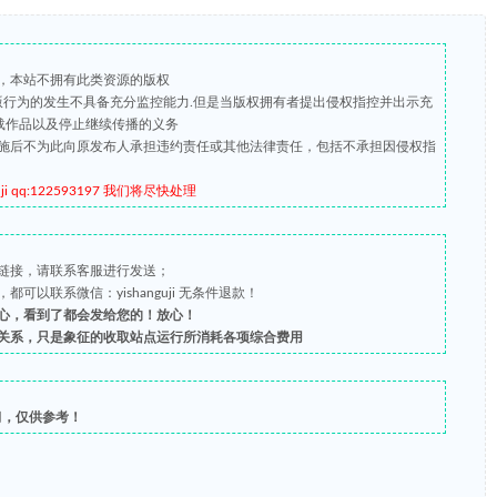
，本站不拥有此类资源的版权
盗版行为的发生不具备充分监控能力.但是当版权拥有者提出侵权指控并出示充
载作品以及停止继续传播的义务
施后不为此向原发布人承担违约责任或其他法律责任，包括不承担因侵权指
qq:122593197 我们将尽快处理
链接，请联系客服进行发送；
以联系微信：yishanguji 无条件退款！
心，看到了都会发给您的！放心！
关系，只是象征的收取站点运行所消耗各项综合费用
习，仅供参考！