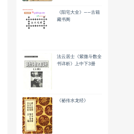
《阳宅大全》——古籍
藏书阁
法云居士《紫微斗数全
书详析》上中下3册
《祕传水龙经》