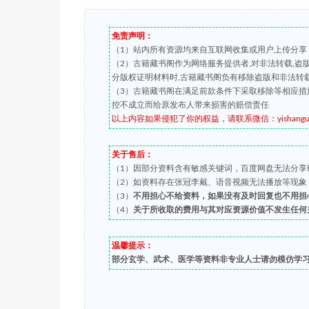
免责声明：
（1）站内所有资源均来自互联网收集或用户上传分享
（2）古籍藏书阁作为网络服务提供者,对非法转载,
分版权证明材料时,古籍藏书阁负有移除盗版和非法转
（3）古籍藏书阁在满足前款条件下采取移除等相应措
控不成立而给原发布人带来损害的赔偿责任
以上内容如果侵犯了你的权益，请联系微信：yishanguji 
关于售后：
（1）因部分资料含有敏感关键词，百度网盘无法分享
（2）如资料存在张冠李戴、语音视频无法播放等现象，都可
（3）
不用担心不给资料，如果没有及时回复也不用担
（4）
关于所收取的费用与其对应资源价值不发生任何
温馨提示：
部分玄学、武术、医学等资料非专业人士请勿模仿学