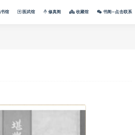
书馆
医武馆
修真阁
收藏馆
书阁—点击联系