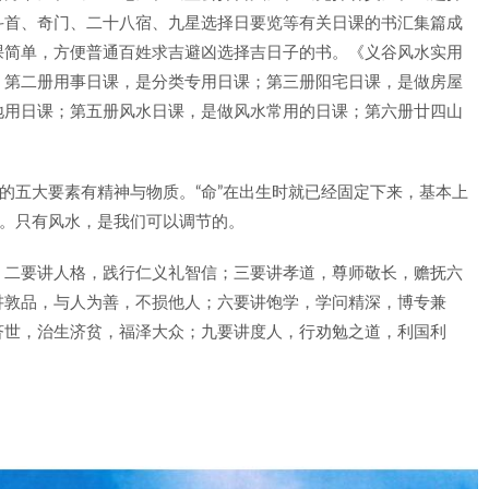
斗首、奇门、二十八宿、九星选择日要览等有关日课的书汇集篇成
课简单，方便普通百姓求吉避凶选择吉日子的书。《义谷风水实用
；第二册用事日课，是分类专用日课；第三册阳宅日课，是做房屋
地用日课；第五册风水日课，是做风水常用的日课；第六册廿四山
功的五大要素有精神与物质。“命”在出生时就已经固定下来，基本上
制。只有风水，是我们可以调节的。
：二要讲人格，践行仁义礼智信；三要讲孝道，尊师敬长，赡抚六
讲敦品，与人为善，不损他人；六要讲饱学，学问精深，博专兼
济世，治生济贫，福泽大众；九要讲度人，行劝勉之道，利国利