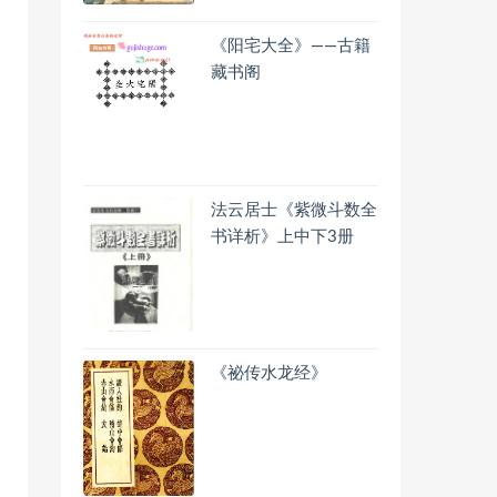
《阳宅大全》——古籍
藏书阁
法云居士《紫微斗数全
书详析》上中下3册
《祕传水龙经》