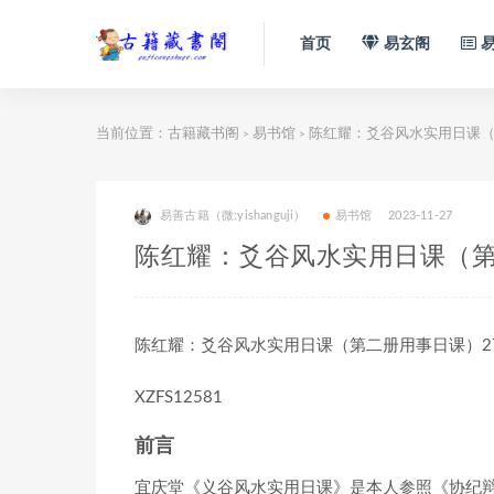
首页
易玄阁
易
当前位置：
古籍藏书阁
易书馆
陈红耀：爻谷风水实用日课（
>
>
易善古籍（微:yishanguji）
易书馆
2023-11-27
陈红耀：爻谷风水实用日课（
陈红耀：爻谷风水实用日课（第二册用事日课）274
XZFS12581
前言
宜庆堂《义谷风水实用日课》是本人参照《协纪