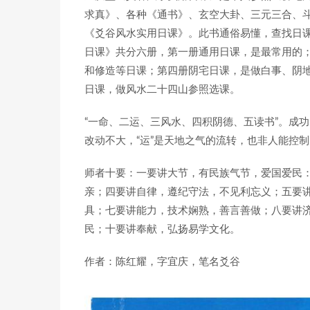
求真》、各种《通书》、玄空大卦、三元三合、
《爻谷风水实用日课》。此书通俗易懂，查找日
日课》共分六册，第一册通用日课，是最常用的
和修造等日课；第四册阴宅日课，是做白事、阴
日课，做风水二十四山参照选课。
“一命、二运、三风水、四积阴德、五读书”。成
改动不大，“运”是天地之气的流转，也非人能控
师者十要：一要讲大节，有民族气节，爱国爱民
亲；四要讲自律，遵纪守法，不见利忘义；五要
具；七要讲能力，技术娴熟，善言善做；八要讲
民；十要讲奉献，弘扬易学文化。
作者：陈红耀，字宜庆，笔名爻谷