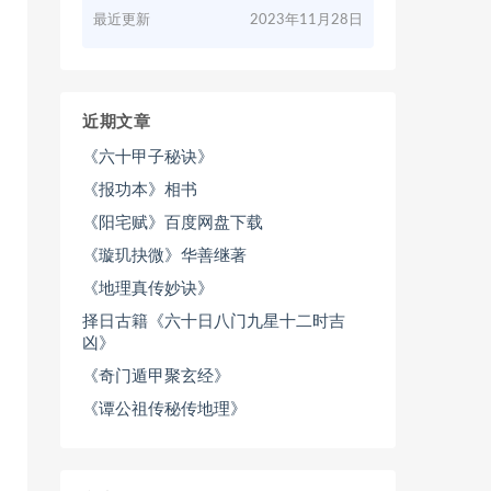
最近更新
2023年11月28日
近期文章
《六十甲子秘诀》
《报功本》相书
《阳宅赋》百度网盘下载
《璇玑抉微》华善继著
《地理真传妙诀》
择日古籍《六十日八门九星十二时吉
凶》
《奇门遁甲聚玄经》
《谭公祖传秘传地理》