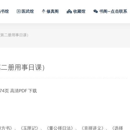
书馆
医武馆
修真阁
收藏馆
书阁—点击联系
第二册用事日课）
第二册用事日课）
页 高清PDF 下载
辩方书》、《玉匣记》、《董公择日法》、《克择讲义》、《选择