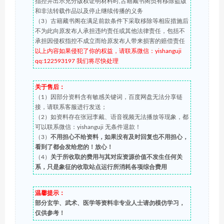
指控并出示充分版权证明材料时,古籍藏书阁负有移除盗版
和非法转载作品以及停止继续传播的义务
（3）古籍藏书阁在满足前款条件下采取移除等相应措施后
不为此向原发布人承担违约责任或其他法律责任，包括不
承担因侵权指控不成立而给原发布人带来损害的赔偿责任
以上内容如果侵犯了你的权益，请联系微信：yishanguji
qq:122593197 我们将尽快处理
关于售后：
（1）因部分资料含有敏感关键词，百度网盘无法分享链
接，请联系客服进行发送；
（2）如资料存在张冠李戴、语音视频无法播放等现象，都
可以联系微信：yishanguji 无条件退款！
（3）
不用担心不给资料，如果没有及时回复也不用担心，
看到了都会发给您的！放心！
（4）
关于所收取的费用与其对应资源价值不发生任何关
系，只是象征的收取站点运行所消耗各项综合费用
温馨提示：
部分玄学、武术、医学等资料非专业人士请勿模仿学习，
仅供参考！