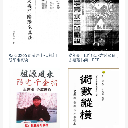
XZFS0266 司萤居士-天机门
梁剑豪，阳宅风水吉凶验证 _
阴阳宅真诀
古籍藏书阁，PDF