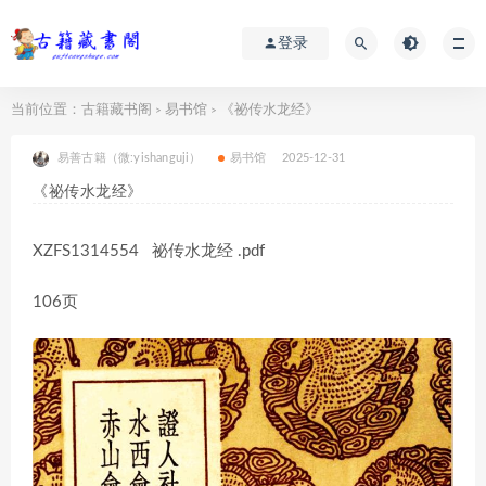
登录
当前位置：
古籍藏书阁
易书馆
《祕传水龙经》
>
>
易善古籍（微:yishanguji）
易书馆
2025-12-31
《祕传水龙经》
XZFS1314554 祕传水龙经 .pdf
106页