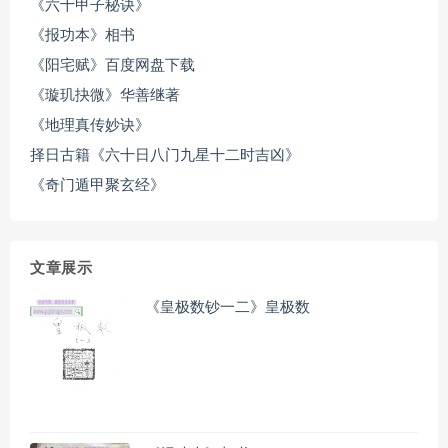
《六十甲子秘诀》
《报功本》相书
《阳宅赋》百度网盘下载
《璇玑抉微》华善继著
《地理真传妙诀》
择日古籍《六十日八门九星十二时吉凶》
《奇门遁甲聚玄经》
文章展示
《皇极数钞一二》皇极数