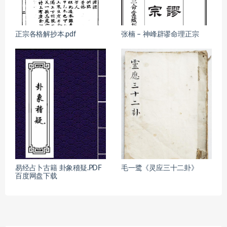
正宗各格解抄本.pdf
张楠 – 神峰辟谬命理正宗
易经占卜古籍 卦象稽疑.PDF
毛一鹭《灵应三十二卦》
百度网盘下载