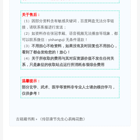
关于售后：
（1）因部分资料含有敏感关键词，百度网盘无法分享链
接，请联系客服进行发送；
（2）如资料存在张冠李戴、语音视频无法播放等现象，都
可以联系微信：yishanguji 无条件退款！
（3）
不用担心不给资料，如果没有及时回复也不用担心，
看到了都会发给您的！放心！
（4）
关于所收取的费用与其对应资源价值不发生任何关
系，只是象征的收取站点运行所消耗各项综合费用
温馨提示：
部分玄学、武术、医学等资料非专业人士请勿模仿学习，
仅供参考！
古籍藏书阁
»
《传邵康节先生心易梅花数》