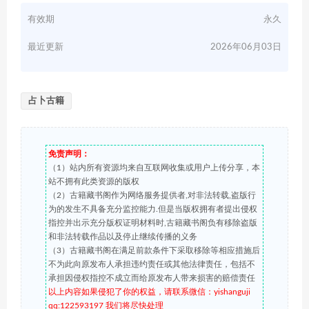
有效期
永久
最近更新
2026年06月03日
占卜古籍
免责声明：
（1）站内所有资源均来自互联网收集或用户上传分享，本
站不拥有此类资源的版权
（2）古籍藏书阁作为网络服务提供者,对非法转载,盗版行
为的发生不具备充分监控能力.但是当版权拥有者提出侵权
指控并出示充分版权证明材料时,古籍藏书阁负有移除盗版
和非法转载作品以及停止继续传播的义务
（3）古籍藏书阁在满足前款条件下采取移除等相应措施后
不为此向原发布人承担违约责任或其他法律责任，包括不
承担因侵权指控不成立而给原发布人带来损害的赔偿责任
以上内容如果侵犯了你的权益，请联系微信：yishanguji
qq:122593197 我们将尽快处理