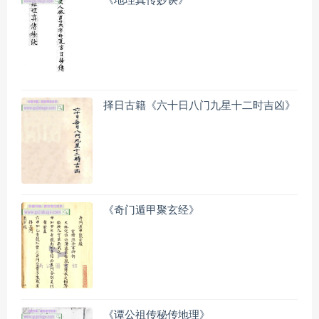
《地理真传妙诀》
择日古籍《六十日八门九星十二时吉凶》
《奇门遁甲聚玄经》
《谭公祖传秘传地理》