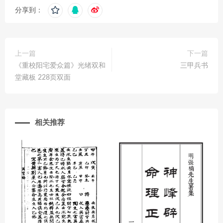
分享到：
上一篇
下一篇
《重校阳宅爱众篇》光绪双和
三甲兵书
堂藏板 228页双面
相关推荐