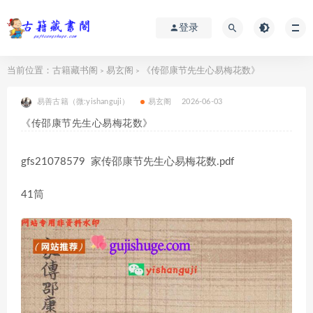
登录
当前位置：
古籍藏书阁
易玄阁
《传邵康节先生心易梅花数》
>
>
易善古籍（微:yishanguji）
易玄阁
2026-06-03
《传邵康节先生心易梅花数》
gfs21078579 家传邵康节先生心易梅花数.pdf
41筒