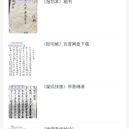
《报功本》相书
《阳宅赋》百度网盘下载
《璇玑抉微》华善继著