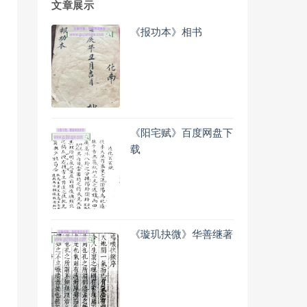
文章展示
《报功本》相书
《阳宅赋》百度网盘下
载
《璇玑抉微》华善继著