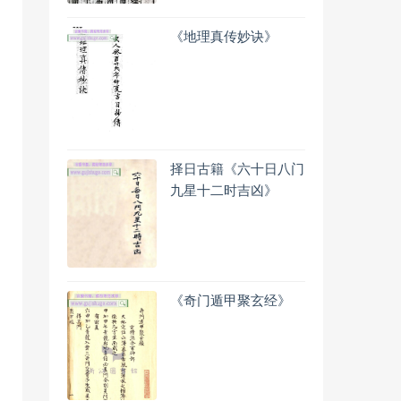
《地理真传妙诀》
择日古籍《六十日八门
九星十二时吉凶》
《奇门遁甲聚玄经》