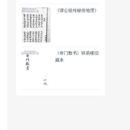
《谭公祖传秘传地理》
《奇门数书》研易楼旧
藏本