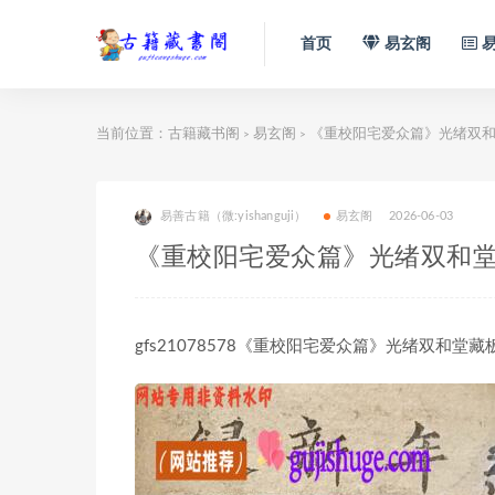
首页
易玄阁
易
当前位置：
古籍藏书阁
易玄阁
《重校阳宅爱众篇》光绪双和堂
>
>
易善古籍（微:yishanguji）
易玄阁
2026-06-03
《重校阳宅爱众篇》光绪双和堂藏
gfs21078578《重校阳宅爱众篇》光绪双和堂藏板 