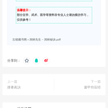
温馨提示：
部分玄学、武术、医学等资料非专业人士请勿模仿学习，
仅供参考！
古籍藏书阁
»
洞林先生 – 洞林秘诀.pdf
分享到：
上一篇
下一篇
揲蓍眞訣
遁甲符应经