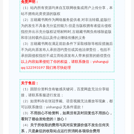
免责声明：
（1）站内所有资源均来自互联网收集或用户上传分享，本
站不拥有此类资源的版权
（2）古籍藏书阁作为网络服务提供者,对非法转载,盗版行
为的发生不具备充分监控能力.但是当版权拥有者提出侵权
指控并出示充分版权证明材料时,古籍藏书阁负有移除盗版
和非法转载作品以及停止继续传播的义务
（3）古籍藏书阁在满足前款条件下采取移除等相应措施后
不为此向原发布人承担违约责任或其他法律责任，包括不
承担因侵权指控不成立而给原发布人带来损害的赔偿责任
以上内容如果侵犯了你的权益，请联系微信：yishanguji
qq:122593197 我们将尽快处理
关于售后：
（1）因部分资料含有敏感关键词，百度网盘无法分享链
接，请联系客服进行发送；
（2）如资料存在张冠李戴、语音视频无法播放等现象，都
可以联系微信：yishanguji 无条件退款！
（3）
不用担心不给资料，如果没有及时回复也不用担心，
看到了都会发给您的！放心！
（4）
关于所收取的费用与其对应资源价值不发生任何关
系，只是象征的收取站点运行所消耗各项综合费用