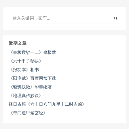
近期文章
《皇极数钞一二》皇极数
《六十甲子秘诀》
《报功本》相书
《阳宅赋》百度网盘下载
《璇玑抉微》华善继著
《地理真传妙诀》
择日古籍《六十日八门九星十二时吉凶》
《奇门遁甲聚玄经》