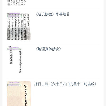
《璇玑抉微》华善继著
《地理真传妙诀》
择日古籍《六十日八门九星十二时吉凶》