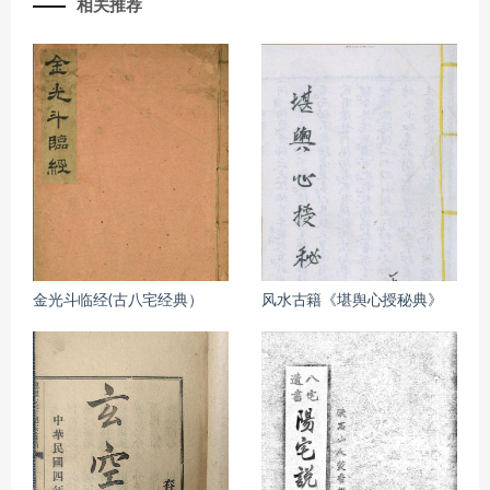
相关推荐
金光斗临经(古八宅经典）
风水古籍《堪舆心授秘典》