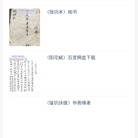
《报功本》相书
《阳宅赋》百度网盘下载
《璇玑抉微》华善继著