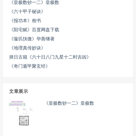
《皇极数钞一二》皇极数
《六十甲子秘诀》
《报功本》相书
《阳宅赋》百度网盘下载
《璇玑抉微》华善继著
《地理真传妙诀》
择日古籍《六十日八门九星十二时吉凶》
《奇门遁甲聚玄经》
文章展示
《皇极数钞一二》皇极数