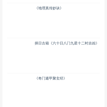
《地理真传妙诀》
择日古籍《六十日八门九星十二时吉凶》
《奇门遁甲聚玄经》