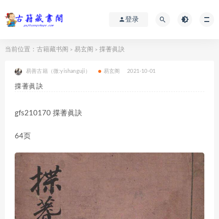
登录
当前位置：
古籍藏书阁
易玄阁
揲蓍眞訣
>
>
易善古籍（微:yishanguji）
易玄阁
2021-10-01
揲蓍眞訣
gfs210170 揲蓍眞訣
64页