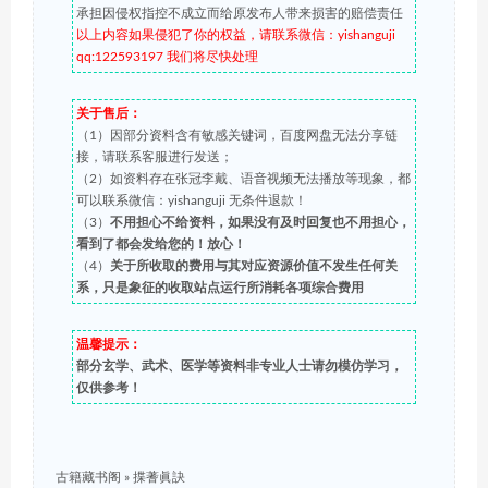
承担因侵权指控不成立而给原发布人带来损害的赔偿责任
以上内容如果侵犯了你的权益，请联系微信：yishanguji
qq:122593197 我们将尽快处理
关于售后：
（1）因部分资料含有敏感关键词，百度网盘无法分享链
接，请联系客服进行发送；
（2）如资料存在张冠李戴、语音视频无法播放等现象，都
可以联系微信：yishanguji 无条件退款！
（3）
不用担心不给资料，如果没有及时回复也不用担心，
看到了都会发给您的！放心！
（4）
关于所收取的费用与其对应资源价值不发生任何关
系，只是象征的收取站点运行所消耗各项综合费用
温馨提示：
部分玄学、武术、医学等资料非专业人士请勿模仿学习，
仅供参考！
古籍藏书阁
»
揲蓍眞訣