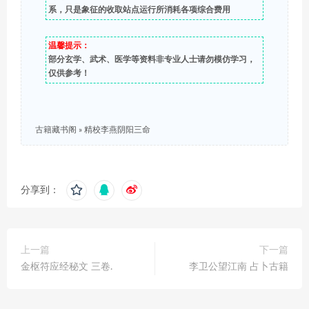
系，只是象征的收取站点运行所消耗各项综合费用
温馨提示：
部分玄学、武术、医学等资料非专业人士请勿模仿学习，
仅供参考！
古籍藏书阁
»
精校李燕阴阳三命
分享到：
上一篇
下一篇
金枢符应经秘文 三卷.
李卫公望江南 占卜古籍