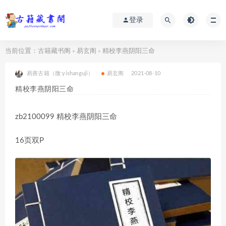
登录
当前位置：
古籍藏书阁
易玄阁
精校李燕阴阳三命
>
>
易善古籍（微:yishanguji）
易玄阁
2021-08-10
精校李燕阴阳三命
zb2100099 精校李燕阴阳三命
16页双P