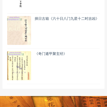
择日古籍《六十日八门九星十二时吉凶》
《奇门遁甲聚玄经》