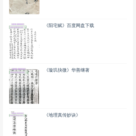
《阳宅赋》百度网盘下载
《璇玑抉微》华善继著
《地理真传妙诀》