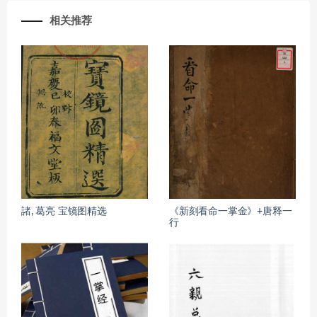
相关推荐
諸, 葛亮 宝镜图精选
《新刻看命一掌金》+唐释一
行