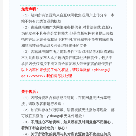
免责声明：
（1）站内所有资源均来自互联网收集或用户上传分享，本
站不拥有此类资源的版权
（2）古籍藏书阁作为网络服务提供者,对非法转载,盗版行
为的发生不具备充分监控能力.但是当版权拥有者提出侵权
指控并出示充分版权证明材料时,古籍藏书阁负有移除盗版
和非法转载作品以及停止继续传播的义务
（3）古籍藏书阁在满足前款条件下采取移除等相应措施后
不为此向原发布人承担违约责任或其他法律责任，包括不
承担因侵权指控不成立而给原发布人带来损害的赔偿责任
以上内容如果侵犯了你的权益，请联系微信：yishanguji
qq:122593197 我们将尽快处理
关于售后：
（1）因部分资料含有敏感关键词，百度网盘无法分享链
接，请联系客服进行发送；
（2）如资料存在张冠李戴、语音视频无法播放等现象，都
可以联系微信：yishanguji 无条件退款！
（3）
不用担心不给资料，如果没有及时回复也不用担心，
看到了都会发给您的！放心！
（4）
关于所收取的费用与其对应资源价值不发生任何关