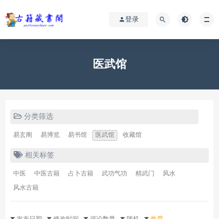
登录
医武馆
分类筛选
易玄阁
易博览
易书馆
医武馆
收藏馆
相关标签
中医
中医古籍
占卜古籍
武功气功
精武门
风水
风水古籍