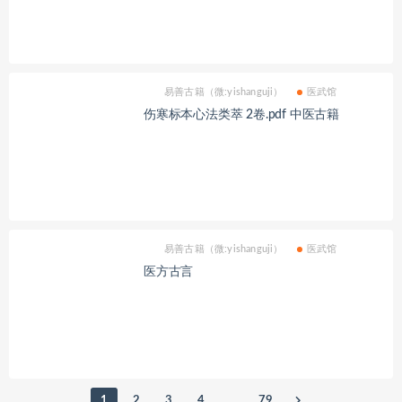
易善古籍（微:yishanguji）
医武馆
伤寒标本心法类萃 2卷.pdf 中医古籍
易善古籍（微:yishanguji）
医武馆
医方古言
1
2
3
4
…
79