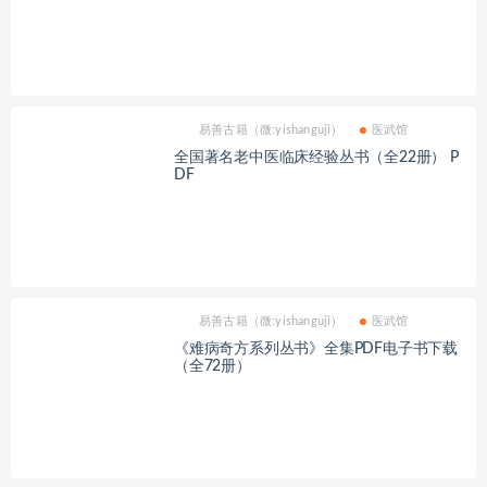
易善古籍（微:yishanguji）
医武馆
全国著名老中医临床经验丛书（全22册） P
DF
易善古籍（微:yishanguji）
医武馆
《难病奇方系列丛书》全集PDF电子书下载
（全72册）