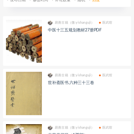
发布日期
修改时间
评论数量
随机
热度
易善古籍（微:yishanguji）
医武馆
中医十三五规划教材27册PDF
易善古籍（微:yishanguji）
医武馆
世补斋医书.六种三十三卷
易善古籍（微:yishanguji）
医武馆