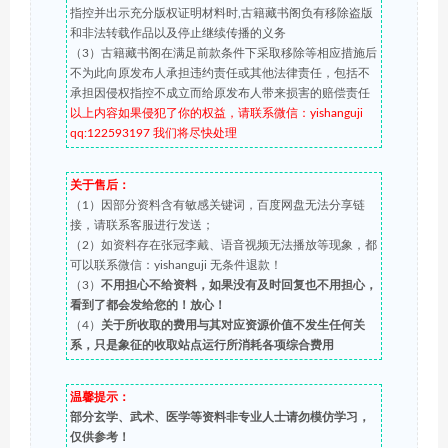
指控并出示充分版权证明材料时,古籍藏书阁负有移除盗版
和非法转载作品以及停止继续传播的义务
（3）古籍藏书阁在满足前款条件下采取移除等相应措施后
不为此向原发布人承担违约责任或其他法律责任，包括不
承担因侵权指控不成立而给原发布人带来损害的赔偿责任
以上内容如果侵犯了你的权益，请联系微信：yishanguji
qq:122593197 我们将尽快处理
关于售后：
（1）因部分资料含有敏感关键词，百度网盘无法分享链
接，请联系客服进行发送；
（2）如资料存在张冠李戴、语音视频无法播放等现象，都
可以联系微信：yishanguji 无条件退款！
（3）
不用担心不给资料，如果没有及时回复也不用担心，
看到了都会发给您的！放心！
（4）
关于所收取的费用与其对应资源价值不发生任何关
系，只是象征的收取站点运行所消耗各项综合费用
温馨提示：
部分玄学、武术、医学等资料非专业人士请勿模仿学习，
仅供参考！