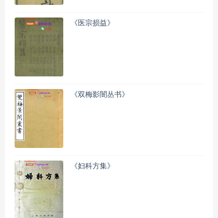
《医宗损益》
《双梅影闇丛书》
《妇科方集》