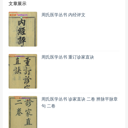
文章展示
周氏医学丛书 内经评文
周氏医学丛书 重订诊家直诀
周氏医学丛书 诊家直诀 二卷 辨脉平脉章
句 二卷