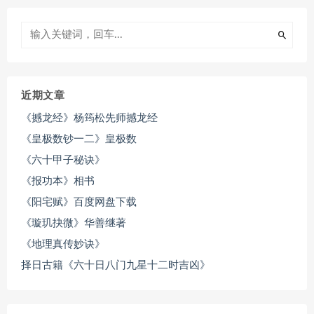
近期文章
《撼龙经》杨筠松先师撼龙经
《皇极数钞一二》皇极数
《六十甲子秘诀》
《报功本》相书
《阳宅赋》百度网盘下载
《璇玑抉微》华善继著
《地理真传妙诀》
择日古籍《六十日八门九星十二时吉凶》