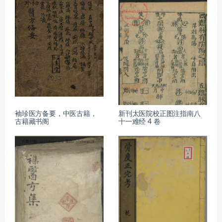
袖珍医方备要，中医古籍，
新刊太医院校正图注指南八
古籍藏书阁
十一难经 4 卷