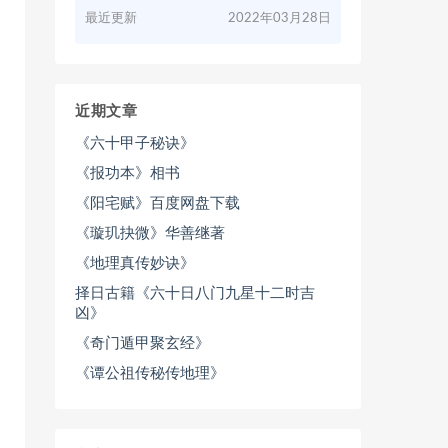
最近更新
2022年03月28日
近期文章
《六十甲子秘诀》
《报功本》相书
《阳宅赋》百度网盘下载
《璇玑抉微》华善继著
《地理真传妙诀》
择日古籍《六十日八门九星十二时吉
凶》
《奇门遁甲聚玄经》
《谭公祖传秘传地理》