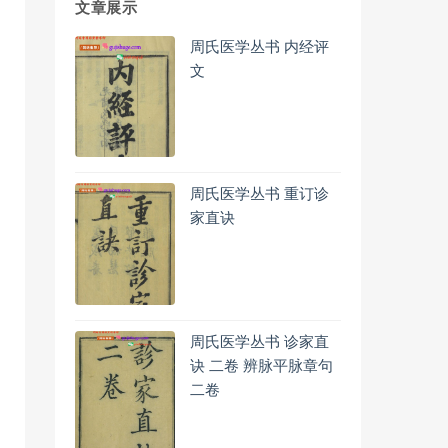
文章展示
周氏医学丛书 内经评
文
周氏医学丛书 重订诊
家直诀
周氏医学丛书 诊家直
诀 二卷 辨脉平脉章句
二卷