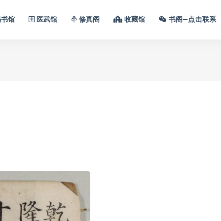
书馆
医武馆
修真阁
收藏馆
书阁—点击联系