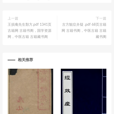
上一篇
下一篇
王損庵先生類方.pdf 1341页
古方観症弁疑 .pdf 68页古籍
古籍网 古籍书阁，国学资源
网 古籍书阁，中医古籍 古籍
网，中医古籍 古籍藏书阁
藏书阁
相关推荐