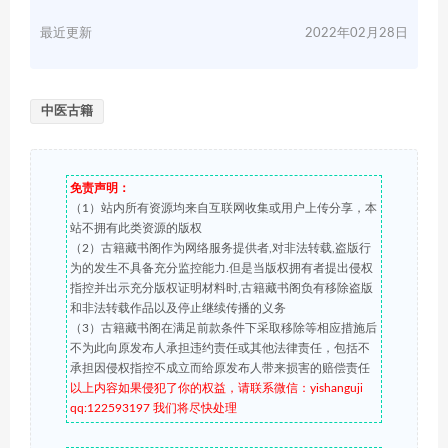
最近更新
2022年02月28日
中医古籍
免责声明：
（1）站内所有资源均来自互联网收集或用户上传分享，本
站不拥有此类资源的版权
（2）古籍藏书阁作为网络服务提供者,对非法转载,盗版行
为的发生不具备充分监控能力.但是当版权拥有者提出侵权
指控并出示充分版权证明材料时,古籍藏书阁负有移除盗版
和非法转载作品以及停止继续传播的义务
（3）古籍藏书阁在满足前款条件下采取移除等相应措施后
不为此向原发布人承担违约责任或其他法律责任，包括不
承担因侵权指控不成立而给原发布人带来损害的赔偿责任
以上内容如果侵犯了你的权益，请联系微信：yishanguji
qq:122593197 我们将尽快处理