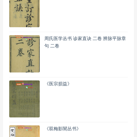
周氏医学丛书 诊家直诀 二卷 辨脉平脉章
句 二卷
《医宗损益》
《双梅影闇丛书》