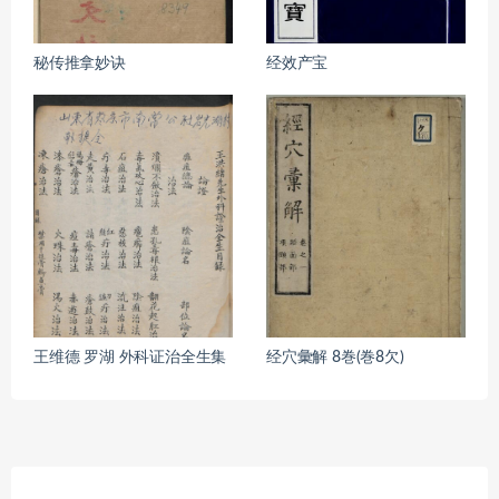
秘传推拿妙诀
经效产宝
王维德 罗湖 外科证治全生集
经穴彙解 8巻(巻8欠)