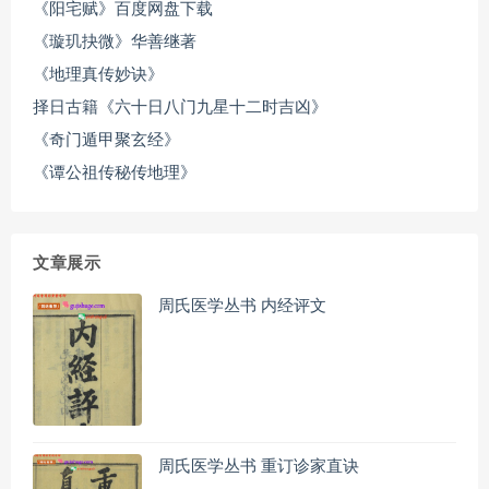
《阳宅赋》百度网盘下载
《璇玑抉微》华善继著
《地理真传妙诀》
择日古籍《六十日八门九星十二时吉凶》
《奇门遁甲聚玄经》
《谭公祖传秘传地理》
文章展示
周氏医学丛书 内经评文
周氏医学丛书 重订诊家直诀