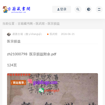
登录
当前位置：
古籍藏书阁
医武馆
医宗损益
>
>
易善古籍（微:yishanguji）
医武馆
2026-06-21
医宗损益
zh21000798 医宗损益附余.pdf
124页