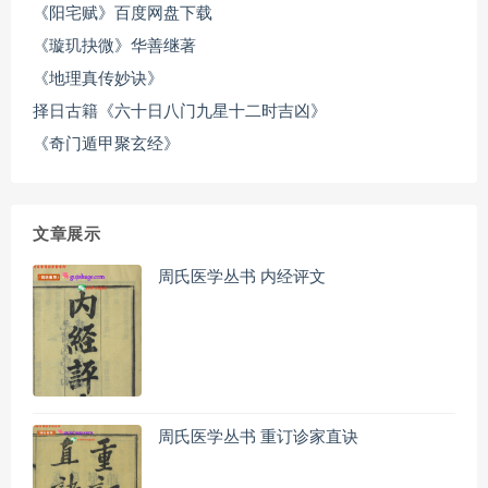
《阳宅赋》百度网盘下载
《璇玑抉微》华善继著
《地理真传妙诀》
择日古籍《六十日八门九星十二时吉凶》
《奇门遁甲聚玄经》
文章展示
周氏医学丛书 内经评文
周氏医学丛书 重订诊家直诀