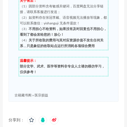
关于售后：
（1）因部分资料含有敏感关键词，百度网盘无法分享链
接，请联系客服进行发送；
（2）如资料存在张冠李戴、语音视频无法播放等现象，都
可以联系微信：yishanguji 无条件退款！
（3）
不用担心不给资料，如果没有及时回复也不用担心，
看到了都会发给您的！放心！
（4）
关于所收取的费用与其对应资源价值不发生任何关
系，只是象征的收取站点运行所消耗各项综合费用
温馨提示：
部分玄学、武术、医学等资料非专业人士请勿模仿学习，
仅供参考！
古籍藏书阁
»
医宗损益
分享到：