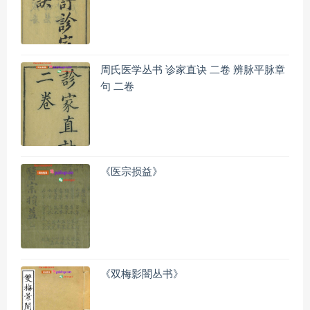
周氏医学丛书 诊家直诀 二卷 辨脉平脉章
句 二卷
《医宗损益》
《双梅影闇丛书》