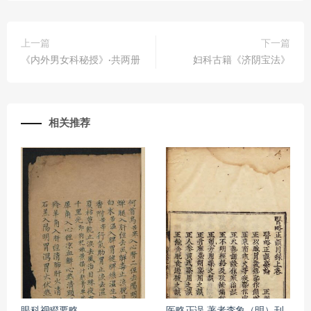
上一篇
下一篇
《内外男女科秘授》·共两册
妇科古籍《济阴宝法》
相关推荐
眼科视瞪要略
医略正误 著者李象（明）刊