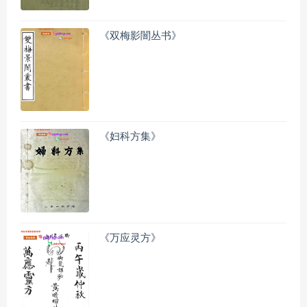
《双梅影闇丛书》
《妇科方集》
《万应灵方》