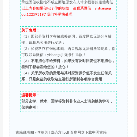
承担因侵权指控不成立而给原发布人带来损害的赔偿责任
以上内容如果侵犯了你的权益，请联系微信：yishanguji
qq:122593197 我们将尽快处理
关于售后：
（1）因部分资料含有敏感关键词，百度网盘无法分享链
接，请联系客服进行发送；
（2）如资料存在张冠李戴、语音视频无法播放等现象，都
可以联系微信：yishanguji 无条件退款！
（3）
不用担心不给资料，如果没有及时回复也不用担心，
看到了都会发给您的！放心！
（4）
关于所收取的费用与其对应资源价值不发生任何关
系，只是象征的收取站点运行所消耗各项综合费用
温馨提示：
部分玄学、武术、医学等资料非专业人士请勿模仿学习，
仅供参考！
古籍藏书阁
»
李振芳 [成药方].pdf 百度网盘下载中医古籍