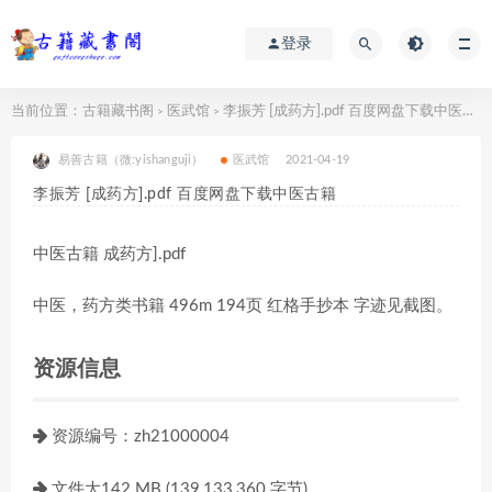
登录
当前位置：
古籍藏书阁
医武馆
李振芳 [成药方].pdf 百度网盘下载中医古籍
>
>
易善古籍（微:yishanguji）
医武馆
2021-04-19
李振芳 [成药方].pdf 百度网盘下载中医古籍
中医古籍 成药方].pdf
中医，药方类书籍 496m 194页 红格手抄本 字迹见截图。
资源信息
资源编号：zh21000004
文件大142 MB (139,133,360 字节)