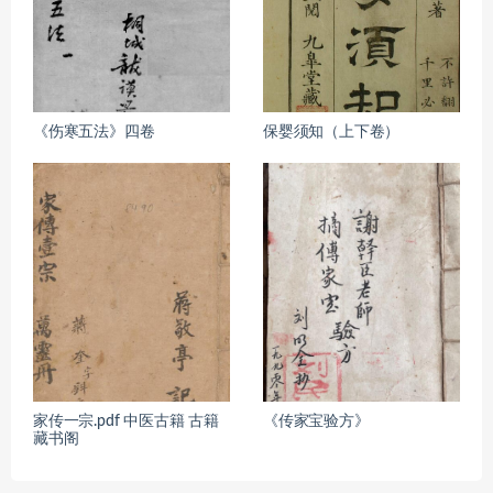
《伤寒五法》四卷
保婴须知（上下卷）
家传一宗.pdf 中医古籍 古籍
《传家宝验方》
藏书阁