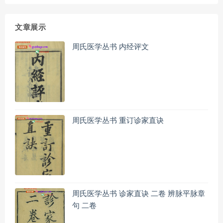
文章展示
周氏医学丛书 内经评文
周氏医学丛书 重订诊家直诀
周氏医学丛书 诊家直诀 二卷 辨脉平脉章
句 二卷