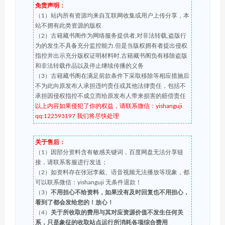
免责声明：
（1）站内所有资源均来自互联网收集或用户上传分享，本
站不拥有此类资源的版权
（2）古籍藏书阁作为网络服务提供者,对非法转载,盗版行
为的发生不具备充分监控能力.但是当版权拥有者提出侵权
指控并出示充分版权证明材料时,古籍藏书阁负有移除盗版
和非法转载作品以及停止继续传播的义务
（3）古籍藏书阁在满足前款条件下采取移除等相应措施后
不为此向原发布人承担违约责任或其他法律责任，包括不
承担因侵权指控不成立而给原发布人带来损害的赔偿责任
以上内容如果侵犯了你的权益，请联系微信：yishanguji
qq:122593197 我们将尽快处理
关于售后：
（1）因部分资料含有敏感关键词，百度网盘无法分享链
接，请联系客服进行发送；
（2）如资料存在张冠李戴、语音视频无法播放等现象，都
可以联系微信：yishanguji 无条件退款！
（3）
不用担心不给资料，如果没有及时回复也不用担心，
看到了都会发给您的！放心！
（4）
关于所收取的费用与其对应资源价值不发生任何关
系，只是象征的收取站点运行所消耗各项综合费用