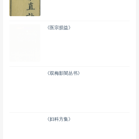
《医宗损益》
《双梅影闇丛书》
《妇科方集》