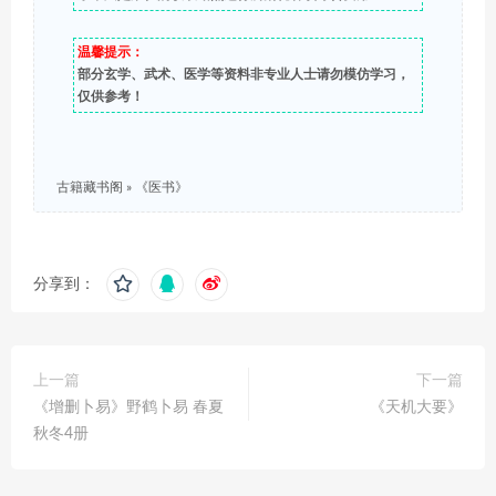
温馨提示：
部分玄学、武术、医学等资料非专业人士请勿模仿学习，
仅供参考！
古籍藏书阁
»
《医书》
分享到：
上一篇
下一篇
《增删卜易》野鹤卜易 春夏
《天机大要》
秋冬4册