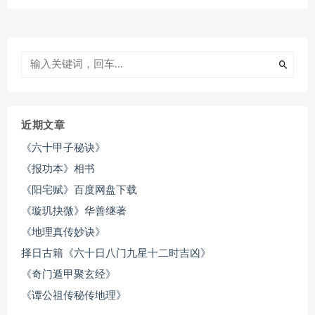
近期文章
《六十甲子秘诀》
《报功本》相书
《阳宅赋》百度网盘下载
《璇玑抉微》华善继著
《地理真传妙诀》
择日古籍《六十日八门九星十二时吉凶》
《奇门遁甲聚玄经》
《谭公祖传秘传地理》