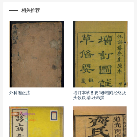
相关推荐
外科遍正法
增订本草备要4卷增附经络汤
头歌诀.清.汪昂撰