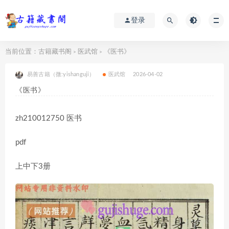
登录
当前位置：
古籍藏书阁
医武馆
《医书》
>
>
易善古籍（微:yishanguji）
医武馆
2026-04-02
《医书》
zh210012750 医书
pdf
上中下3册