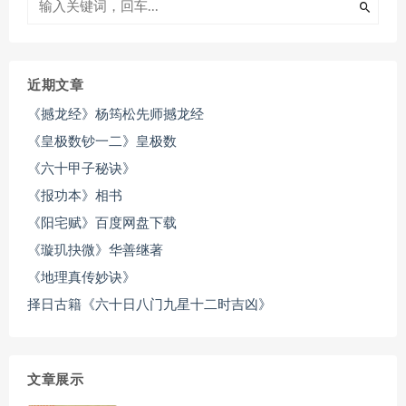
近期文章
《撼龙经》杨筠松先师撼龙经
《皇极数钞一二》皇极数
《六十甲子秘诀》
《报功本》相书
《阳宅赋》百度网盘下载
《璇玑抉微》华善继著
《地理真传妙诀》
择日古籍《六十日八门九星十二时吉凶》
文章展示