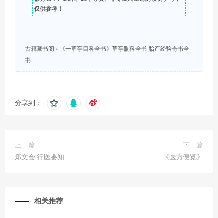
仅供参考！
古籍藏书阁
»
《一草亭目科全书》草亭眼科全书 胎产经验奇书全
书
分享到：
上一篇
下一篇
郑文会 行医要知
《医方便览》
相关推荐