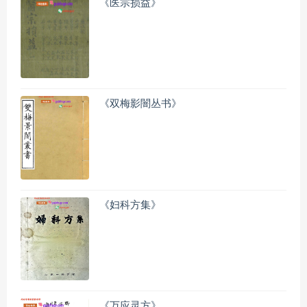
《医宗损益》
《双梅影闇丛书》
《妇科方集》
《万应灵方》