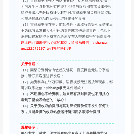
（2）古籍藏书阁作为网络服务提供者,对非法转载,盗版行
为的发生不具备充分监控能力.但是当版权拥有者提出侵权
指控并出示充分版权证明材料时,古籍藏书阁负有移除盗版
和非法转载作品以及停止继续传播的义务
（3）古籍藏书阁在满足前款条件下采取移除等相应措施后
不为此向原发布人承担违约责任或其他法律责任，包括不
承担因侵权指控不成立而给原发布人带来损害的赔偿责任
以上内容如果侵犯了你的权益，请联系微信：yishanguji
qq:122593197 我们将尽快处理
关于售后：
（1）因部分资料含有敏感关键词，百度网盘无法分享链
接，请联系客服进行发送；
（2）如资料存在张冠李戴、语音视频无法播放等现象，都
可以联系微信：yishanguji 无条件退款！
（3）
不用担心不给资料，如果没有及时回复也不用担心，
看到了都会发给您的！放心！
（4）
关于所收取的费用与其对应资源价值不发生任何关
系，只是象征的收取站点运行所消耗各项综合费用
温馨提示：
部分玄学、武术、医学等资料非专业人士请勿模仿学习，