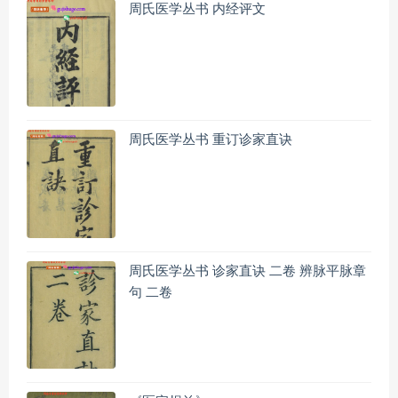
周氏医学丛书 内经评文
周氏医学丛书 重订诊家直诀
周氏医学丛书 诊家直诀 二卷 辨脉平脉章
句 二卷