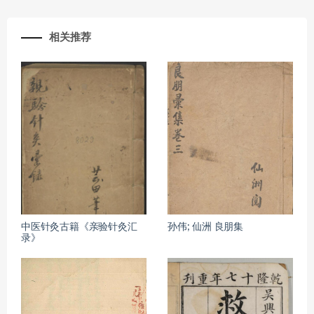
相关推荐
中医针灸古籍《亲验针灸汇
孙伟; 仙洲 良朋集
录》