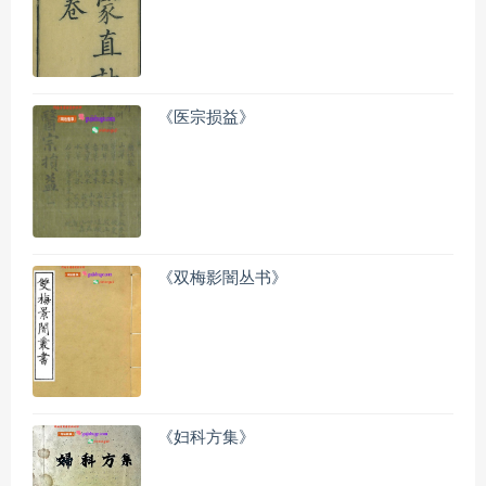
《医宗损益》
《双梅影闇丛书》
《妇科方集》