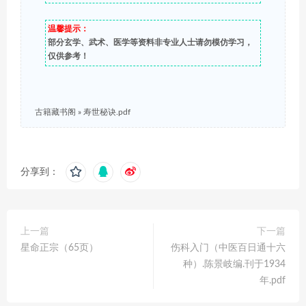
温馨提示：
部分玄学、武术、医学等资料非专业人士请勿模仿学习，
仅供参考！
古籍藏书阁
»
寿世秘诀.pdf
分享到：
上一篇
下一篇
星命正宗（65页）
伤科入门（中医百日通十六
种）.陈景岐编.刊于1934
年.pdf