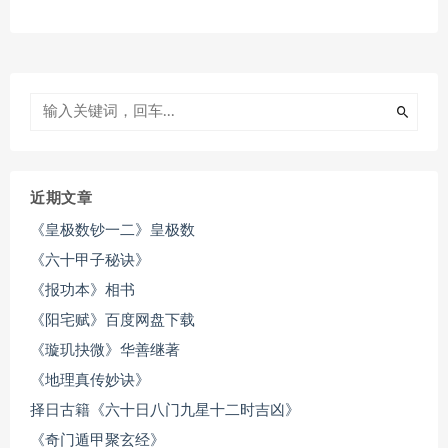
近期文章
《皇极数钞一二》皇极数
《六十甲子秘诀》
《报功本》相书
《阳宅赋》百度网盘下载
《璇玑抉微》华善继著
《地理真传妙诀》
择日古籍《六十日八门九星十二时吉凶》
《奇门遁甲聚玄经》