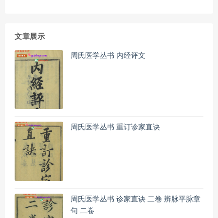
文章展示
周氏医学丛书 内经评文
周氏医学丛书 重订诊家直诀
周氏医学丛书 诊家直诀 二卷 辨脉平脉章
句 二卷