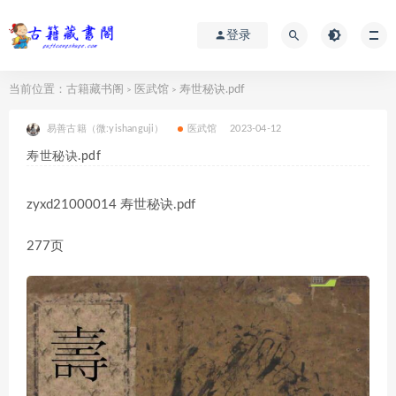
登录
当前位置：
古籍藏书阁
医武馆
寿世秘诀.pdf
>
>
易善古籍（微:yishanguji）
医武馆
2023-04-12
寿世秘诀.pdf
zyxd21000014 寿世秘诀.pdf
277页