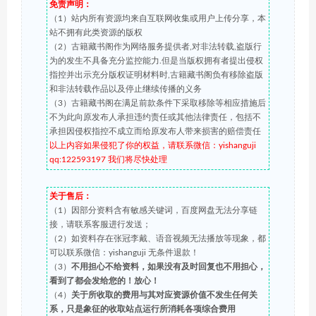
免责声明：
（1）站内所有资源均来自互联网收集或用户上传分享，本
站不拥有此类资源的版权
（2）古籍藏书阁作为网络服务提供者,对非法转载,盗版行
为的发生不具备充分监控能力.但是当版权拥有者提出侵权
指控并出示充分版权证明材料时,古籍藏书阁负有移除盗版
和非法转载作品以及停止继续传播的义务
（3）古籍藏书阁在满足前款条件下采取移除等相应措施后
不为此向原发布人承担违约责任或其他法律责任，包括不
承担因侵权指控不成立而给原发布人带来损害的赔偿责任
以上内容如果侵犯了你的权益，请联系微信：yishanguji
qq:122593197 我们将尽快处理
关于售后：
（1）因部分资料含有敏感关键词，百度网盘无法分享链
接，请联系客服进行发送；
（2）如资料存在张冠李戴、语音视频无法播放等现象，都
可以联系微信：yishanguji 无条件退款！
（3）
不用担心不给资料，如果没有及时回复也不用担心，
看到了都会发给您的！放心！
（4）
关于所收取的费用与其对应资源价值不发生任何关
系，只是象征的收取站点运行所消耗各项综合费用