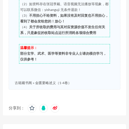
（2）如资料存在张冠李戴、语音视频无法播放等现象，都
可以联系微信：yishanguji 无条件退款！
（3）
不用担心不给资料，如果没有及时回复也不用担心，
看到了都会发给您的！放心！
（4）
关于所收取的费用与其对应资源价值不发生任何关
系，只是象征的收取站点运行所消耗各项综合费用
温馨提示：
部分玄学、武术、医学等资料非专业人士请勿模仿学习，
仅供参考！
古籍藏书阁
»
金匮要略述义（1-4卷）
分享到：