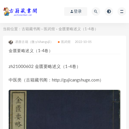
登录
当前位置：
古籍藏书阁
医武馆
金匮要略述义（1-4卷）
>
>
易善古籍（微:yishanguji）
医武馆
2022-10-05
金匮要略述义（1-4卷）
zh21000602 金匮要略述义（1-4卷）
中医类（古籍藏书阁：http://gujicangshuge.com）