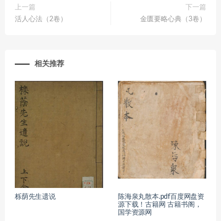
上一篇
下一篇
活人心法（2卷）
金匮要略心典（3卷）
相关推荐
栎荫先生遗说
陈海泉丸散本.pdf百度网盘资
源下载！古籍网 古籍书阁，
国学资源网