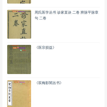
周氏医学丛书 诊家直诀 二卷 辨脉平脉章
句 二卷
《医宗损益》
《双梅影闇丛书》