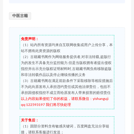
中医古籍
免责声明：
（1）站内所有资源均来自互联网收集或用户上传分享，本
站不拥有此类资源的版权
（2）古籍藏书阁作为网络服务提供者,对非法转载,盗版行
为的发生不具备充分监控能力.但是当版权拥有者提出侵权
指控并出示充分版权证明材料时,古籍藏书阁负有移除盗版
和非法转载作品以及停止继续传播的义务
（3）古籍藏书阁在满足前款条件下采取移除等相应措施后
不为此向原发布人承担违约责任或其他法律责任，包括不
承担因侵权指控不成立而给原发布人带来损害的赔偿责任
以上内容如果侵犯了你的权益，请联系微信：yishanguji
qq:122593197 我们将尽快处理
关于售后：
（1）因部分资料含有敏感关键词，百度网盘无法分享链
接，请联系客服进行发送；