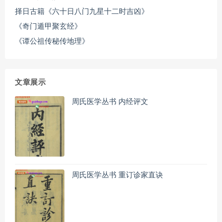
择日古籍《六十日八门九星十二时吉凶》
《奇门遁甲聚玄经》
《谭公祖传秘传地理》
文章展示
周氏医学丛书 内经评文
周氏医学丛书 重订诊家直诀