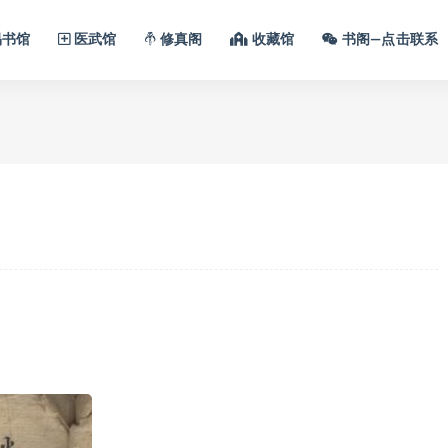
书馆
医武馆
修真阁
收藏馆
书阁—点击联系
）