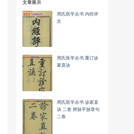
文章展示
周氏医学丛书 内经评
文
周氏医学丛书 重订诊
家直诀
周氏医学丛书 诊家直
诀 二卷 辨脉平脉章句
二卷