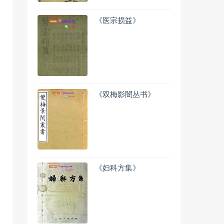
《医宗损益》
《双梅影闇丛书》
《妇科方集》