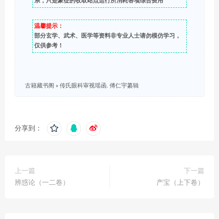
系，只是象征的收取站点运行所消耗各项综合费用
温馨提示：
部分玄学、武术、医学等资料非专业人士请勿模仿学习，
仅供参考！
古籍藏书阁
»
传氏眼科审视瑶函. 傅仁宇纂辑
分享到：
上一篇
下一篇
辨惑论（一二卷）
产宝（上下卷）