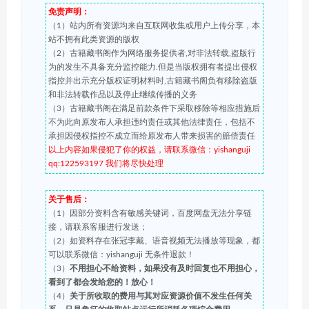
免责声明：
（1）站内所有资源均来自互联网收集或用户上传分享，本
站不拥有此类资源的版权
（2）古籍藏书阁作为网络服务提供者,对非法转载,盗版行
为的发生不具备充分监控能力.但是当版权拥有者提出侵权
指控并出示充分版权证明材料时,古籍藏书阁负有移除盗版
和非法转载作品以及停止继续传播的义务
（3）古籍藏书阁在满足前款条件下采取移除等相应措施后
不为此向原发布人承担违约责任或其他法律责任，包括不
承担因侵权指控不成立而给原发布人带来损害的赔偿责任
以上内容如果侵犯了你的权益，请联系微信：yishanguji
qq:122593197 我们将尽快处理
关于售后：
（1）因部分资料含有敏感关键词，百度网盘无法分享链
接，请联系客服进行发送；
（2）如资料存在张冠李戴、语音视频无法播放等现象，都
可以联系微信：yishanguji 无条件退款！
（3）
不用担心不给资料，如果没有及时回复也不用担心，
看到了都会发给您的！放心！
（4）
关于所收取的费用与其对应资源价值不发生任何关