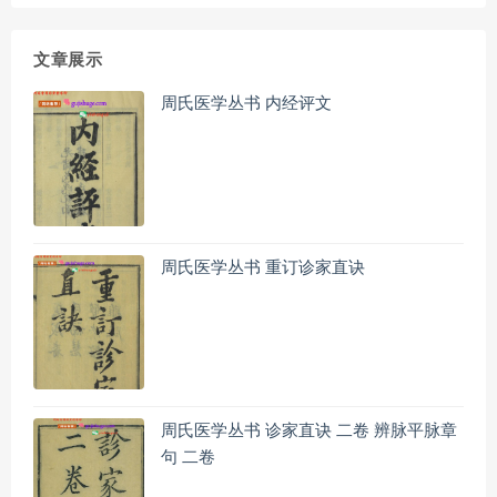
文章展示
周氏医学丛书 内经评文
周氏医学丛书 重订诊家直诀
周氏医学丛书 诊家直诀 二卷 辨脉平脉章
句 二卷