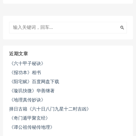
近期文章
《六十甲子秘诀》
《报功本》相书
《阳宅赋》百度网盘下载
《璇玑抉微》华善继著
《地理真传妙诀》
择日古籍《六十日八门九星十二时吉凶》
《奇门遁甲聚玄经》
《谭公祖传秘传地理》