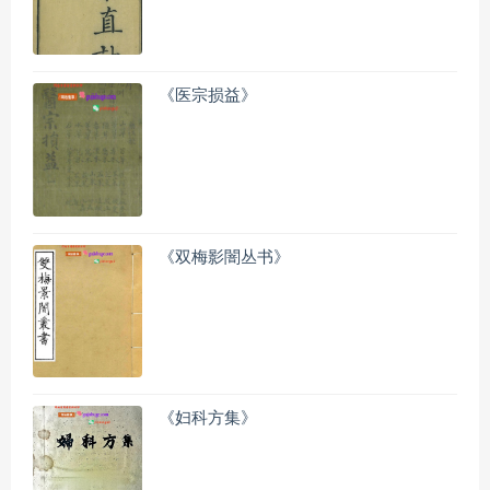
《医宗损益》
《双梅影闇丛书》
《妇科方集》