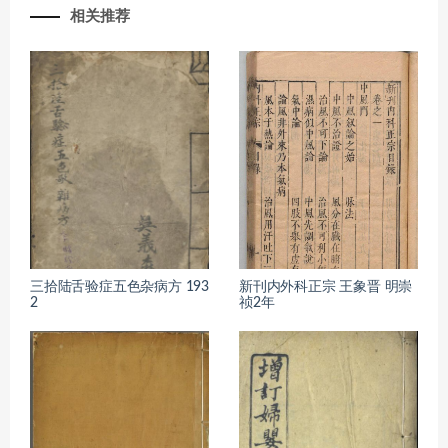
相关推荐
三拾陆舌验症五色杂病方 193
新刊内外科正宗 王象晋 明崇
2
祯2年