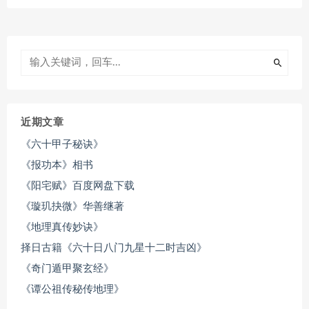
近期文章
《六十甲子秘诀》
《报功本》相书
《阳宅赋》百度网盘下载
《璇玑抉微》华善继著
《地理真传妙诀》
择日古籍《六十日八门九星十二时吉凶》
《奇门遁甲聚玄经》
《谭公祖传秘传地理》