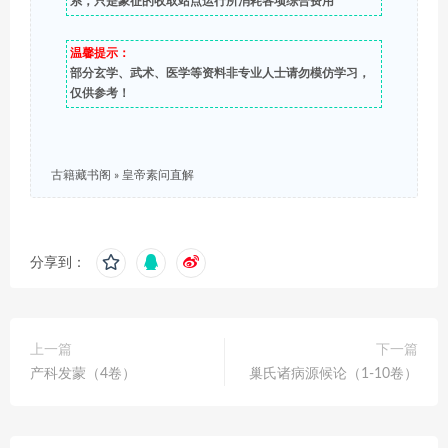
系，只是象征的收取站点运行所消耗各项综合费用
温馨提示：
部分玄学、武术、医学等资料非专业人士请勿模仿学习，
仅供参考！
古籍藏书阁
»
皇帝素问直解
分享到：
上一篇
下一篇
产科发蒙（4卷）
巢氏诸病源候论（1-10卷）