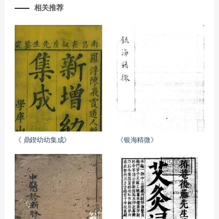
相关推荐
《 鼎鍥幼幼集成》
《银海精微》