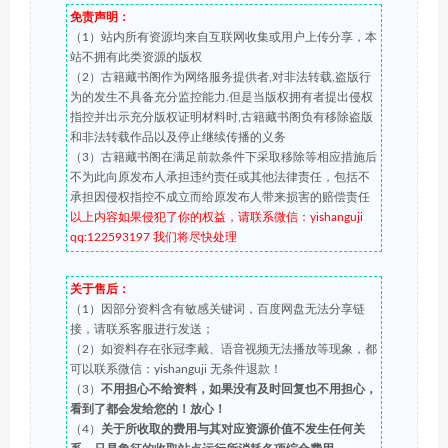
免责声明：
（1）站内所有资源均来自互联网收集或用户上传分享，本
站不拥有此类资源的版权
（2）古籍藏书阁作为网络服务提供者,对非法转载,盗版行
为的发生不具备充分监控能力.但是当版权拥有者提出侵权
指控并出示充分版权证明材料时,古籍藏书阁负有移除盗版
和非法转载作品以及停止继续传播的义务
（3）古籍藏书阁在满足前款条件下采取移除等相应措施后
不为此向原发布人承担违约责任或其他法律责任，包括不
承担因侵权指控不成立而给原发布人带来损害的赔偿责任
以上内容如果侵犯了你的权益，请联系微信：yishanguji
qq:122593197 我们将尽快处理
关于售后：
（1）因部分资料含有敏感关键词，百度网盘无法分享链
接，请联系客服进行发送；
（2）如资料存在张冠李戴、语音视频无法播放等现象，都
可以联系微信：yishanguji 无条件退款！
（3）
不用担心不给资料，如果没有及时回复也不用担心，
看到了都会发给您的！放心！
（4）
关于所收取的费用与其对应资源价值不发生任何关