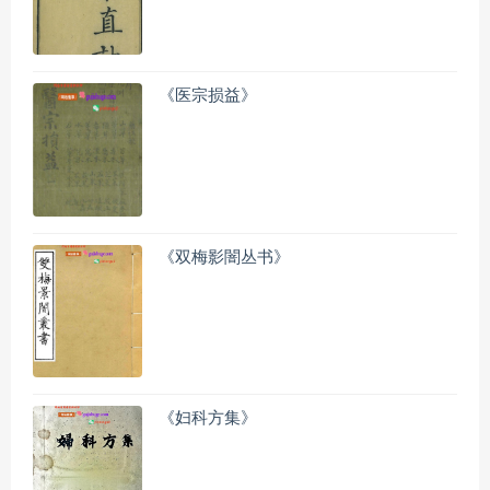
《医宗损益》
《双梅影闇丛书》
《妇科方集》