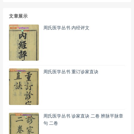
文章展示
周氏医学丛书 内经评文
周氏医学丛书 重订诊家直诀
周氏医学丛书 诊家直诀 二卷 辨脉平脉章
句 二卷