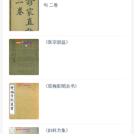
句 二卷
《医宗损益》
《双梅影闇丛书》
《妇科方集》