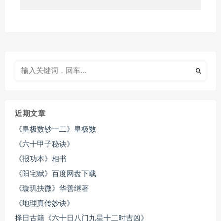
近期文章
《皇极数钞一二》皇极数
《六十甲子秘诀》
《报功本》相书
《阳宅赋》百度网盘下载
《璇玑抉微》华善继著
《地理真传妙诀》
择日古籍《六十日八门九星十二时吉凶》