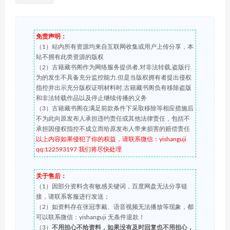
免责声明：
（1）站内所有资源均来自互联网收集或用户上传分享，本
站不拥有此类资源的版权
（2）古籍藏书阁作为网络服务提供者,对非法转载,盗版行
为的发生不具备充分监控能力.但是当版权拥有者提出侵权
指控并出示充分版权证明材料时,古籍藏书阁负有移除盗版
和非法转载作品以及停止继续传播的义务
（3）古籍藏书阁在满足前款条件下采取移除等相应措施后
不为此向原发布人承担违约责任或其他法律责任，包括不
承担因侵权指控不成立而给原发布人带来损害的赔偿责任
以上内容如果侵犯了你的权益，请联系微信：yishanguji
qq:122593197 我们将尽快处理
关于售后：
（1）因部分资料含有敏感关键词，百度网盘无法分享链
接，请联系客服进行发送；
（2）如资料存在张冠李戴、语音视频无法播放等现象，都
可以联系微信：yishanguji 无条件退款！
（3）
不用担心不给资料，如果没有及时回复也不用担心，