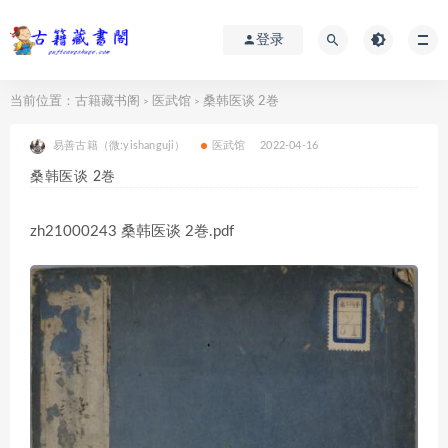
登录
当前位置：
古籍藏书阁
医武馆
桑韩医谈 2巻
>
>
易善古籍（微:yishanguji）
医武馆
2022-04-16
桑韩医谈 2巻
zh21000243 桑韩医谈 2巻.pdf