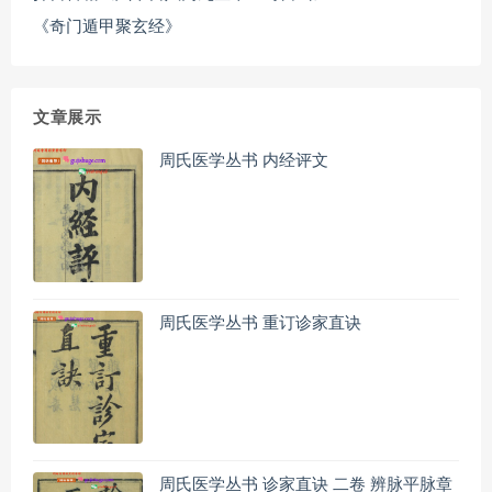
《奇门遁甲聚玄经》
文章展示
周氏医学丛书 内经评文
周氏医学丛书 重订诊家直诀
周氏医学丛书 诊家直诀 二卷 辨脉平脉章