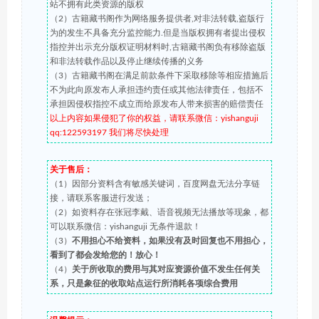
站不拥有此类资源的版权
（2）古籍藏书阁作为网络服务提供者,对非法转载,盗版行
为的发生不具备充分监控能力.但是当版权拥有者提出侵权
指控并出示充分版权证明材料时,古籍藏书阁负有移除盗版
和非法转载作品以及停止继续传播的义务
（3）古籍藏书阁在满足前款条件下采取移除等相应措施后
不为此向原发布人承担违约责任或其他法律责任，包括不
承担因侵权指控不成立而给原发布人带来损害的赔偿责任
以上内容如果侵犯了你的权益，请联系微信：yishanguji
qq:122593197 我们将尽快处理
关于售后：
（1）因部分资料含有敏感关键词，百度网盘无法分享链
接，请联系客服进行发送；
（2）如资料存在张冠李戴、语音视频无法播放等现象，都
可以联系微信：yishanguji 无条件退款！
（3）
不用担心不给资料，如果没有及时回复也不用担心，
看到了都会发给您的！放心！
（4）
关于所收取的费用与其对应资源价值不发生任何关
系，只是象征的收取站点运行所消耗各项综合费用