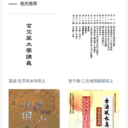
相关推荐
梁超-玄空风水学讲义
曾子南-三元地理函授讲义