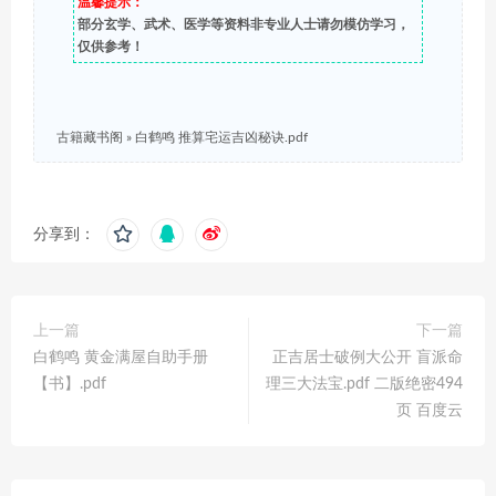
温馨提示：
部分玄学、武术、医学等资料非专业人士请勿模仿学习，
仅供参考！
古籍藏书阁
»
白鹤鸣 推算宅运吉凶秘诀.pdf
分享到：
上一篇
下一篇
白鹤鸣 黄金满屋自助手册
正吉居士破例大公开 盲派命
【书】.pdf
理三大法宝.pdf 二版绝密494
页 百度云