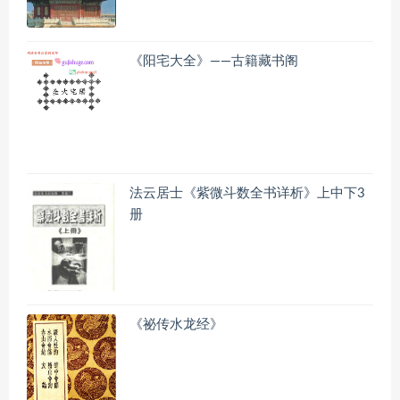
《阳宅大全》——古籍藏书阁
法云居士《紫微斗数全书详析》上中下3
册
《祕传水龙经》