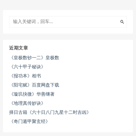
近期文章
《皇极数钞一二》皇极数
《六十甲子秘诀》
《报功本》相书
《阳宅赋》百度网盘下载
《璇玑抉微》华善继著
《地理真传妙诀》
择日古籍《六十日八门九星十二时吉凶》
《奇门遁甲聚玄经》