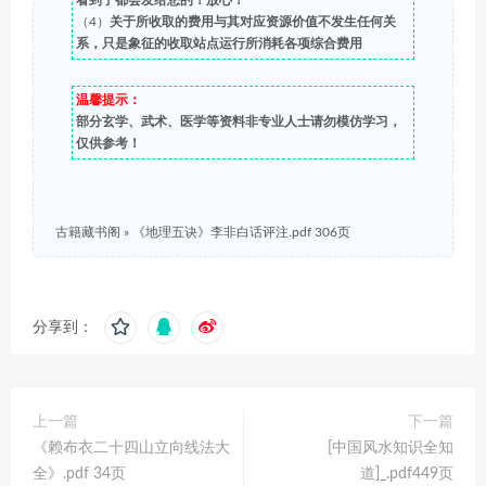
看到了都会发给您的！放心！
（4）
关于所收取的费用与其对应资源价值不发生任何关
系，只是象征的收取站点运行所消耗各项综合费用
温馨提示：
部分玄学、武术、医学等资料非专业人士请勿模仿学习，
仅供参考！
古籍藏书阁
»
《地理五诀》李非白话评注.pdf 306页
分享到：
上一篇
下一篇
《赖布衣二十四山立向线法大
[中国风水知识全知
全》.pdf 34页
道]_.pdf449页