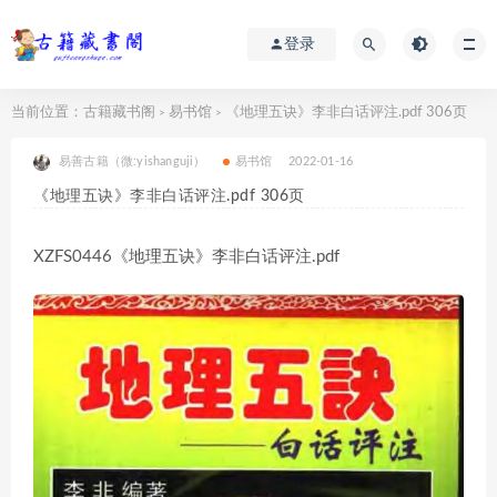
登录
当前位置：
古籍藏书阁
易书馆
《地理五诀》李非白话评注.pdf 306页
>
>
易善古籍（微:yishanguji）
易书馆
2022-01-16
《地理五诀》李非白话评注.pdf 306页
XZFS0446《地理五诀》李非白话评注.pdf