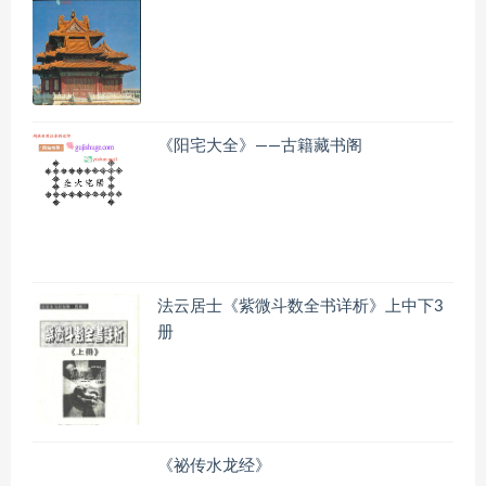
《阳宅大全》——古籍藏书阁
法云居士《紫微斗数全书详析》上中下3
册
《祕传水龙经》