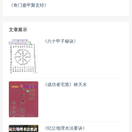
《奇门遁甲聚玄经》
文章展示
《六十甲子秘诀》
《成功者宅第》林天水
《纪公地理水法要诀》