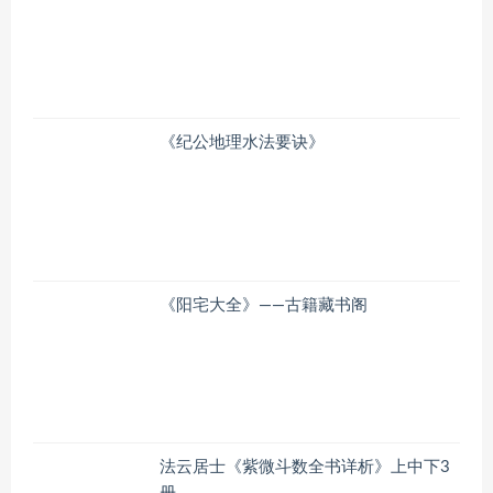
《纪公地理水法要诀》
《阳宅大全》——古籍藏书阁
法云居士《紫微斗数全书详析》上中下3