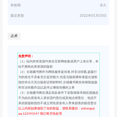
有效期
永久
最近更新
2022年01月10日
占术
免责声明：
（1）站内所有资源均来自互联网收集或用户上传分享，本
站不拥有此类资源的版权
（2）古籍藏书阁作为网络服务提供者,对非法转载,盗版行
为的发生不具备充分监控能力.但是当版权拥有者提出侵权
指控并出示充分版权证明材料时,古籍藏书阁负有移除盗版
和非法转载作品以及停止继续传播的义务
（3）古籍藏书阁在满足前款条件下采取移除等相应措施后
不为此向原发布人承担违约责任或其他法律责任，包括不
承担因侵权指控不成立而给原发布人带来损害的赔偿责任
以上内容如果侵犯了你的权益，请联系微信：yishanguji
qq:122593197 我们将尽快处理