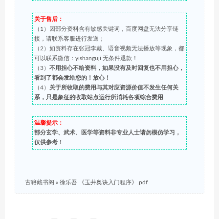
关于售后：
（1）因部分资料含有敏感关键词，百度网盘无法分享链
接，请联系客服进行发送；
（2）如资料存在张冠李戴、语音视频无法播放等现象，都
可以联系微信：yishanguji 无条件退款！
（3）
不用担心不给资料，如果没有及时回复也不用担心，
看到了都会发给您的！放心！
（4）
关于所收取的费用与其对应资源价值不发生任何关
系，只是象征的收取站点运行所消耗各项综合费用
温馨提示：
部分玄学、武术、医学等资料非专业人士请勿模仿学习，
仅供参考！
古籍藏书阁
»
徐乐吾 《玉井奥诀入门程序》.pdf