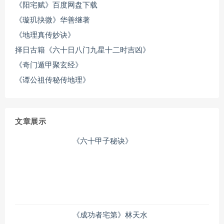
《阳宅赋》百度网盘下载
《璇玑抉微》华善继著
《地理真传妙诀》
择日古籍《六十日八门九星十二时吉凶》
《奇门遁甲聚玄经》
《谭公祖传秘传地理》
文章展示
《六十甲子秘诀》
《成功者宅第》林天水