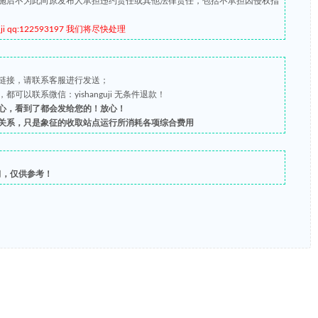
施后不为此向原发布人承担违约责任或其他法律责任，包括不承担因侵权指
qq:122593197 我们将尽快处理
链接，请联系客服进行发送；
以联系微信：yishanguji 无条件退款！
心，看到了都会发给您的！放心！
关系，只是象征的收取站点运行所消耗各项综合费用
习，仅供参考！