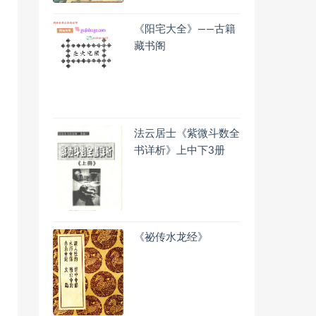
《阳宅大全》——古籍
藏书阁
法云居士《紫微斗数全
书详析》上中下3册
《祕传水龙经》