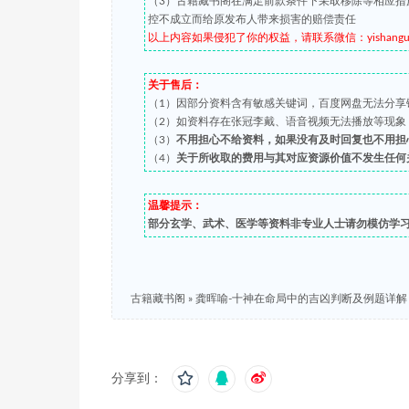
（3）古籍藏书阁在满足前款条件下采取移除等相应措
控不成立而给原发布人带来损害的赔偿责任
以上内容如果侵犯了你的权益，请联系微信：yishanguji 
关于售后：
（1）因部分资料含有敏感关键词，百度网盘无法分享
（2）如资料存在张冠李戴、语音视频无法播放等现象，都可
（3）
不用担心不给资料，如果没有及时回复也不用担
（4）
关于所收取的费用与其对应资源价值不发生任何
温馨提示：
部分玄学、武术、医学等资料非专业人士请勿模仿学
古籍藏书阁
»
龚晖喻-十神在命局中的吉凶判断及例题详解
分享到：