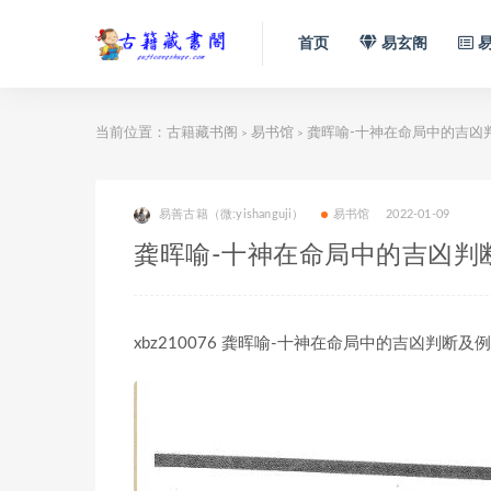
首页
易玄阁
易
当前位置：
古籍藏书阁
易书馆
龚晖喻-十神在命局中的吉凶
>
>
易善古籍（微:yishanguji）
易书馆
2022-01-09
龚晖喻-十神在命局中的吉凶判
xbz210076 龚晖喻-十神在命局中的吉凶判断及