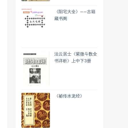
《阳宅大全》——古籍
藏书阁
法云居士《紫微斗数全
书详析》上中下3册
《祕传水龙经》