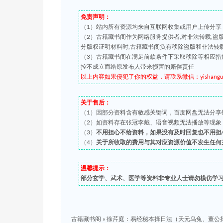
免责声明：
（1）站内所有资源均来自互联网收集或用户上传分享
（2）古籍藏书阁作为网络服务提供者,对非法转载,
分版权证明材料时,古籍藏书阁负有移除盗版和非法转
（3）古籍藏书阁在满足前款条件下采取移除等相应措
控不成立而给原发布人带来损害的赔偿责任
以上内容如果侵犯了你的权益，请联系微信：yishanguji 
关于售后：
（1）因部分资料含有敏感关键词，百度网盘无法分享
（2）如资料存在张冠李戴、语音视频无法播放等现象，都可
（3）
不用担心不给资料，如果没有及时回复也不用担
（4）
关于所收取的费用与其对应资源价值不发生任何
温馨提示：
部分玄学、武术、医学等资料非专业人士请勿模仿学
古籍藏书阁
»
徐芹庭：易经秘本择日法（天元乌兔、董公择日