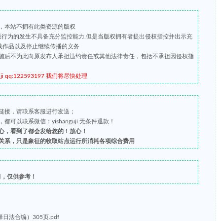
，本站不拥有此类资源的版权
盗版行为的发生不具备充分监控能力.但是当版权拥有者提出侵权指控并出示充
载作品以及停止继续传播的义务
施后不为此向原发布人承担违约责任或其他法律责任，包括不承担因侵权指
qq:122593197 我们将尽快处理
链接，请联系客服进行发送；
以联系微信：yishanguji 无条件退款！
心，看到了都会发给您的！放心！
关系，只是象征的收取站点运行所消耗各项综合费用
习，仅供参考！
法合编）305页.pdf