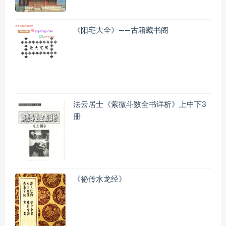
《阳宅大全》——古籍藏书阁
法云居士《紫微斗数全书详析》上中下3
册
《祕传水龙经》