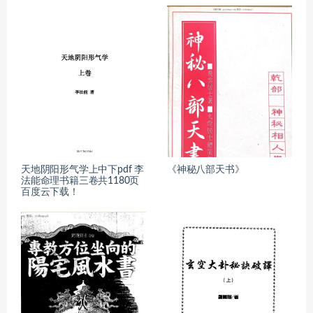
天地阴阳形气学上中下pdf 李
《神秘八部天书》
法能命理书籍三卷共1180页
百度云下载！