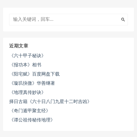
近期文章
《六十甲子秘诀》
《报功本》相书
《阳宅赋》百度网盘下载
《璇玑抉微》华善继著
《地理真传妙诀》
择日古籍《六十日八门九星十二时吉凶》
《奇门遁甲聚玄经》
《谭公祖传秘传地理》