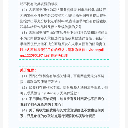
站不拥有此类资源的版权
（2）古籍藏书阁作为网络服务提供者,对非法转载,盗版行
为的发生不具备充分监控能力.但是当版权拥有者提出侵权
指控并出示充分版权证明材料时,古籍藏书阁负有移除盗版
和非法转载作品以及停止继续传播的义务
（3）古籍藏书阁在满足前款条件下采取移除等相应措施后
不为此向原发布人承担违约责任或其他法律责任，包括不
承担因侵权指控不成立而给原发布人带来损害的赔偿责任
以上内容如果侵犯了你的权益，请联系微信：yishanguji
qq:122593197 我们将尽快处理
关于售后：
（1）因部分资料含有敏感关键词，百度网盘无法分享链
接，请联系客服进行发送；
（2）如资料存在张冠李戴、语音视频无法播放等现象，都
可以联系微信：yishanguji 无条件退款！
（3）
不用担心不给资料，如果没有及时回复也不用担心，
看到了都会发给您的！放心！
（4）
关于所收取的费用与其对应资源价值不发生任何关
系，只是象征的收取站点运行所消耗各项综合费用