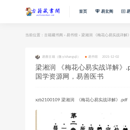
首页
易玄阁
易
当前位置：
古籍藏书阁
易书馆
梁湘润 《梅花心易实战详解》
>
>
易善古籍（微:yishanguji）
易书馆
2021-12-02
梁湘润 《梅花心易实战详解》.
国学资源网，易善医书
xzb2100109 梁湘润 《梅花心易实战详解》.pdf