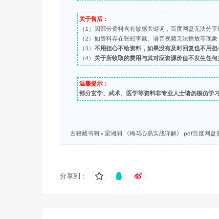
关于售后：
（1）因部分资料含有敏感关键词，百度网盘无法分享
（2）如资料存在张冠李戴、语音视频无法播放等现象，都可
（3）
不用担心不给资料，如果没有及时回复也不用担
（4）
关于所收取的费用与其对应资源价值不发生任何
温馨提示：
部分玄学、武术、医学等资料非专业人士请勿模仿学
古籍藏书阁
»
梁湘润 《梅花心易实战详解》.pdf百度网
分享到：