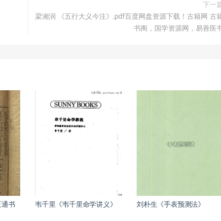
下一
梁湘润 《五行大义今注》.pdf百度网盘资源下载！古籍网 古
书阁，国学资源网，易善医
正通书
韦千里《韦千里命学讲义》
刘朴生《手表预测法》