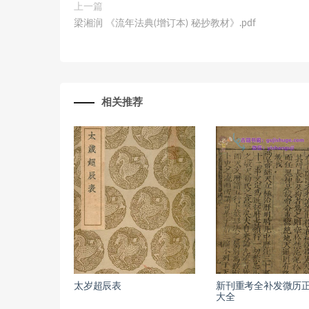
上一篇
梁湘润 《流年法典(增订本) 秘抄教材》.pdf
相关推荐
太岁超辰表
新刊重考全补发微历
大全