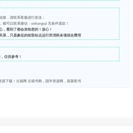
链接，请联系客服进行发送；
以联系微信：yishanguji 无条件退款！
心，看到了都会发给您的！放心！
关系，只是象征的收取站点运行所消耗各项综合费用
习，仅供参考！
盘资源下载！古籍网 古籍书阁，国学资源网，易善医书