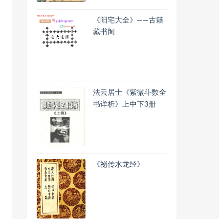
《阳宅大全》——古籍
藏书阁
法云居士《紫微斗数全
书详析》上中下3册
《祕传水龙经》