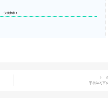
习，仅供参考！
下一
手相学习百