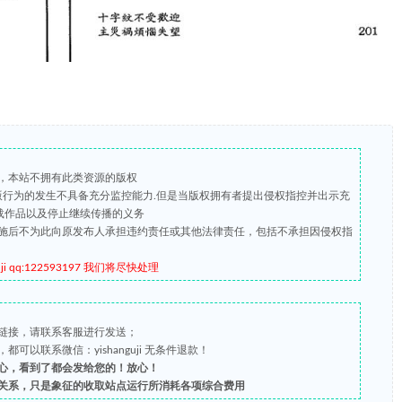
，本站不拥有此类资源的版权
盗版行为的发生不具备充分监控能力.但是当版权拥有者提出侵权指控并出示充
载作品以及停止继续传播的义务
施后不为此向原发布人承担违约责任或其他法律责任，包括不承担因侵权指
qq:122593197 我们将尽快处理
链接，请联系客服进行发送；
以联系微信：yishanguji 无条件退款！
心，看到了都会发给您的！放心！
关系，只是象征的收取站点运行所消耗各项综合费用