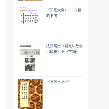
《阳宅大全》——古籍
藏书阁
法云居士《紫微斗数全
书详析》上中下3册
《祕传水龙经》