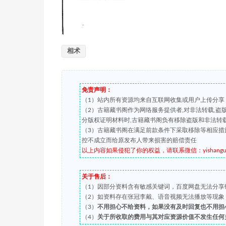
相术
免责声明：
（1）站内所有资源均来自互联网收集或用户上传分享
（2）古籍藏书阁作为网络服务提供者,对非法转载,
分版权证明材料时,古籍藏书阁负有移除盗版和非法转
（3）古籍藏书阁在满足前款条件下采取移除等相应措
控不成立而给原发布人带来损害的赔偿责任
以上内容如果侵犯了你的权益，请联系微信：yishanguji 
关于售后：
（1）因部分资料含有敏感关键词，百度网盘无法分享
（2）如资料存在张冠李戴、语音视频无法播放等现象，都可
（3）
不用担心不给资料，如果没有及时回复也不用担
（4）
关于所收取的费用与其对应资源价值不发生任何