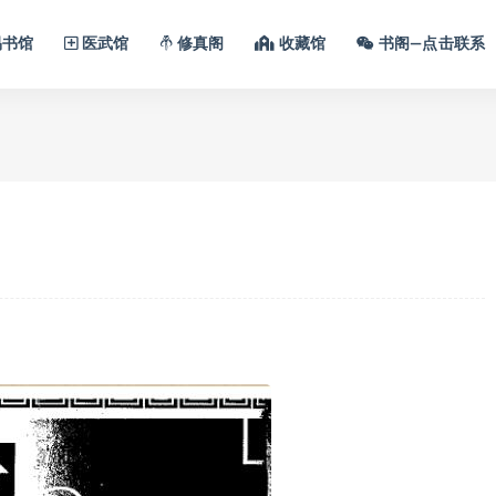
书馆
医武馆
修真阁
收藏馆
书阁—点击联系