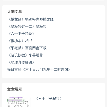
近期文章
《撼龙经》杨筠松先师撼龙经
《皇极数钞一二》皇极数
《六十甲子秘诀》
《报功本》相书
《阳宅赋》百度网盘下载
《璇玑抉微》华善继著
《地理真传妙诀》
择日古籍《六十日八门九星十二时吉凶》
文章展示
《六十甲子秘诀》