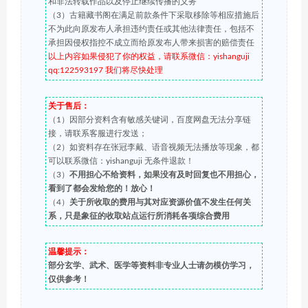
和非法转载作品以及停止继续传播的义务
（3）古籍藏书阁在满足前款条件下采取移除等相应措施后
不为此向原发布人承担违约责任或其他法律责任，包括不
承担因侵权指控不成立而给原发布人带来损害的赔偿责任
以上内容如果侵犯了你的权益，请联系微信：yishanguji
qq:122593197 我们将尽快处理
关于售后：
（1）因部分资料含有敏感关键词，百度网盘无法分享链
接，请联系客服进行发送；
（2）如资料存在张冠李戴、语音视频无法播放等现象，都
可以联系微信：yishanguji 无条件退款！
（3）
不用担心不给资料，如果没有及时回复也不用担心，
看到了都会发给您的！放心！
（4）
关于所收取的费用与其对应资源价值不发生任何关
系，只是象征的收取站点运行所消耗各项综合费用
温馨提示：
部分玄学、武术、医学等资料非专业人士请勿模仿学习，
仅供参考！