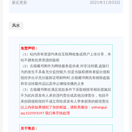
最近更新
2021年11月03日
风水
免责声明：
（1）站内所有资源均来自互联网收集或用户上传分享，本
站不拥有此类资源的版权
（2）古籍藏书阁作为网络服务提供者,对非法转载,盗版行
为的发生不具备充分监控能力.但是当版权拥有者提出侵权
指控并出示充分版权证明材料时,古籍藏书阁负有移除盗版
和非法转载作品以及停止继续传播的义务
（3）古籍藏书阁在满足前款条件下采取移除等相应措施后
不为此向原发布人承担违约责任或其他法律责任，包括不
承担因侵权指控不成立而给原发布人带来损害的赔偿责任
以上内容如果侵犯了你的权益，请联系微信：yishanguji
qq:122593197 我们将尽快处理
关于售后：