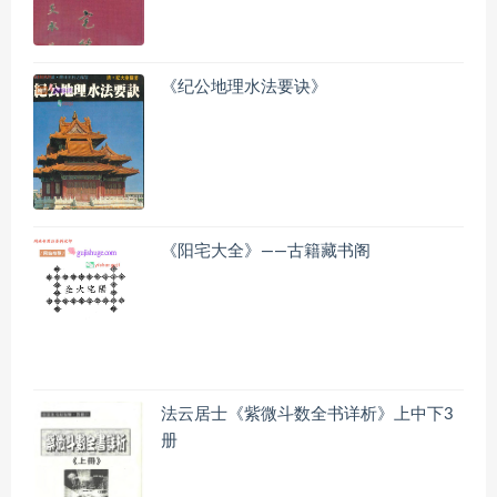
《纪公地理水法要诀》
《阳宅大全》——古籍藏书阁
法云居士《紫微斗数全书详析》上中下3
册