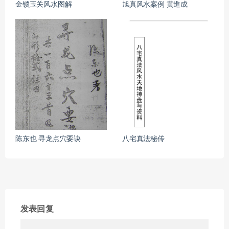
金锁玉关风水图解
旭真风水案例 黄進成
陈东也 寻龙点穴要诀
八宅真法秘传
发表回复