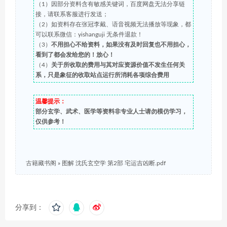
（1）因部分资料含有敏感关键词，百度网盘无法分享链
接，请联系客服进行发送；
（2）如资料存在张冠李戴、语音视频无法播放等现象，都
可以联系微信：yishanguji 无条件退款！
（3）
不用担心不给资料，如果没有及时回复也不用担心，
看到了都会发给您的！放心！
（4）
关于所收取的费用与其对应资源价值不发生任何关
系，只是象征的收取站点运行所消耗各项综合费用
温馨提示：
部分玄学、武术、医学等资料非专业人士请勿模仿学习，
仅供参考！
古籍藏书阁
»
图解 沈氏玄空学 第2部 宅运吉凶断.pdf
分享到：