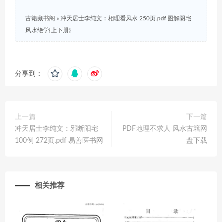
古籍藏书阁
»
冲天居士李纯文：相理看风水 250页.pdf 图解阴宅
风水绝学{上下册}
分享到：
上一篇
下一篇
冲天居士李纯文：邪断阳宅
PDF地理不求人 风水古籍网
100例 272页.pdf 易善医书网
盘下载
相关推荐