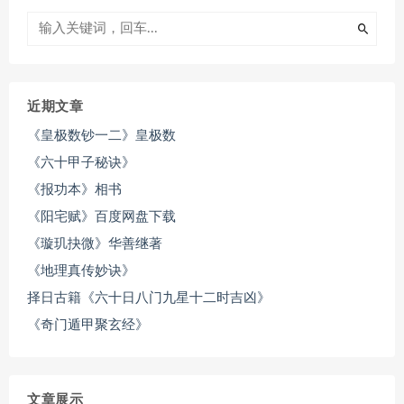
近期文章
《皇极数钞一二》皇极数
《六十甲子秘诀》
《报功本》相书
《阳宅赋》百度网盘下载
《璇玑抉微》华善继著
《地理真传妙诀》
择日古籍《六十日八门九星十二时吉凶》
《奇门遁甲聚玄经》
文章展示