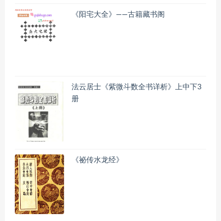
《阳宅大全》——古籍藏书阁
法云居士《紫微斗数全书详析》上中下3
册
《祕传水龙经》