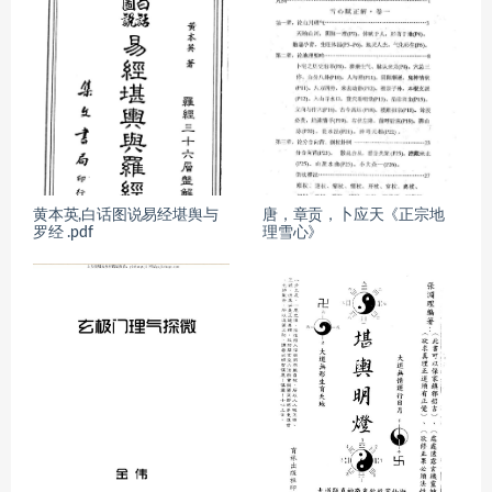
黄本英,白话图说易经堪舆与
唐，章贡，卜应天《正宗地
罗经 .pdf
理雪心》