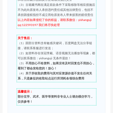
（3）古籍藏书阁在满足前款条件下采取移除等相应措施后
不为此向原发布人承担违约责任或其他法律责任，包括不
承担因侵权指控不成立而给原发布人带来损害的赔偿责任
以上内容如果侵犯了你的权益，请联系微信：yishanguji
qq:122593197 我们将尽快处理
关于售后：
（1）因部分资料含有敏感关键词，百度网盘无法分享链
接，请联系客服进行发送；
（2）如资料存在张冠李戴、语音视频无法播放等现象，都
可以联系微信：yishanguji 无条件退款！
（3）
不用担心不给资料，如果没有及时回复也不用担心，
看到了都会发给您的！放心！
（4）
关于所收取的费用与其对应资源价值不发生任何关
系，只是象征的收取站点运行所消耗各项综合费用
温馨提示：
部分玄学、武术、医学等资料非专业人士请勿模仿学习，
仅供参考！