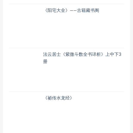
《阳宅大全》——古籍藏书阁
法云居士《紫微斗数全书详析》上中下3
册
《祕传水龙经》