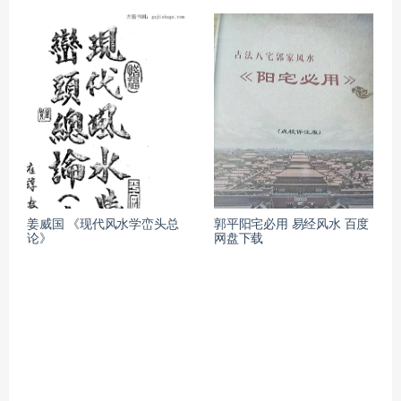
姜威国 《现代风水学峦头总
郭平阳宅必用 易经风水 百度
论》
网盘下载