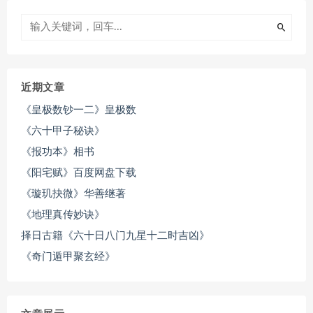
近期文章
《皇极数钞一二》皇极数
《六十甲子秘诀》
《报功本》相书
《阳宅赋》百度网盘下载
《璇玑抉微》华善继著
《地理真传妙诀》
择日古籍《六十日八门九星十二时吉凶》
《奇门遁甲聚玄经》