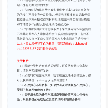
（1）站内所有资源均来自互联网收集或用户上传分享，本
站不拥有此类资源的版权
（2）古籍藏书阁作为网络服务提供者,对非法转载,盗版行
为的发生不具备充分监控能力.但是当版权拥有者提出侵权
指控并出示充分版权证明材料时,古籍藏书阁负有移除盗版
和非法转载作品以及停止继续传播的义务
（3）古籍藏书阁在满足前款条件下采取移除等相应措施后
不为此向原发布人承担违约责任或其他法律责任，包括不
承担因侵权指控不成立而给原发布人带来损害的赔偿责任
以上内容如果侵犯了你的权益，请联系微信：yishanguji
qq:122593197 我们将尽快处理
关于售后：
（1）因部分资料含有敏感关键词，百度网盘无法分享链
接，请联系客服进行发送；
（2）如资料存在张冠李戴、语音视频无法播放等现象，都
可以联系微信：yishanguji 无条件退款！
（3）
不用担心不给资料，如果没有及时回复也不用担心，
看到了都会发给您的！放心！
（4）
关于所收取的费用与其对应资源价值不发生任何关
系，只是象征的收取站点运行所消耗各项综合费用