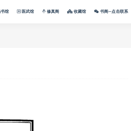
书馆
医武馆
修真阁
收藏馆
书阁—点击联系