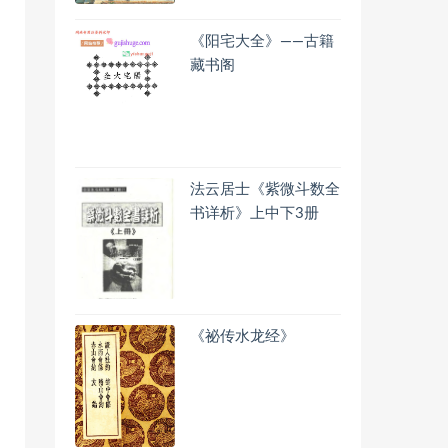
《阳宅大全》——古籍
藏书阁
法云居士《紫微斗数全
书详析》上中下3册
《祕传水龙经》