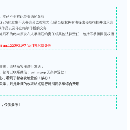
，本站不拥有此类资源的版权
盗版行为的发生不具备充分监控能力.但是当版权拥有者提出侵权指控并出示充
载作品以及停止继续传播的义务
施后不为此向原发布人承担违约责任或其他法律责任，包括不承担因侵权指
qq:122593197 我们将尽快处理
链接，请联系客服进行发送；
以联系微信：yishanguji 无条件退款！
心，看到了都会发给您的！放心！
关系，只是象征的收取站点运行所消耗各项综合费用
习，仅供参考！