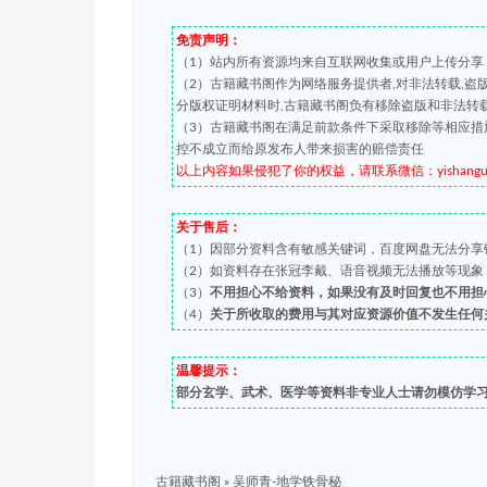
免责声明：
（1）站内所有资源均来自互联网收集或用户上传分享
（2）古籍藏书阁作为网络服务提供者,对非法转载,
分版权证明材料时,古籍藏书阁负有移除盗版和非法转
（3）古籍藏书阁在满足前款条件下采取移除等相应措
控不成立而给原发布人带来损害的赔偿责任
以上内容如果侵犯了你的权益，请联系微信：yishanguji 
关于售后：
（1）因部分资料含有敏感关键词，百度网盘无法分享
（2）如资料存在张冠李戴、语音视频无法播放等现象，都可
（3）
不用担心不给资料，如果没有及时回复也不用担
（4）
关于所收取的费用与其对应资源价值不发生任何
温馨提示：
部分玄学、武术、医学等资料非专业人士请勿模仿学
古籍藏书阁
»
吴师青-地学铁骨秘