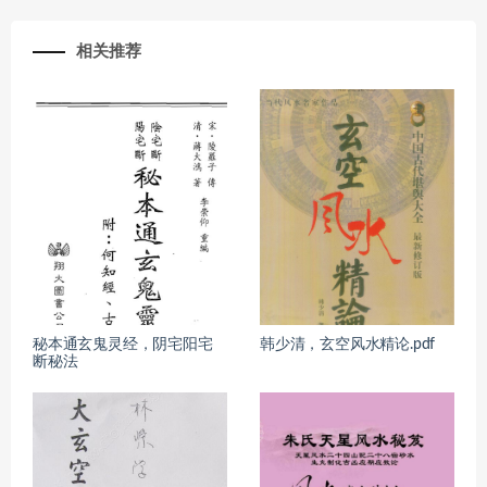
相关推荐
秘本通玄鬼灵经，阴宅阳宅
韩少清，玄空风水精论.pdf
断秘法