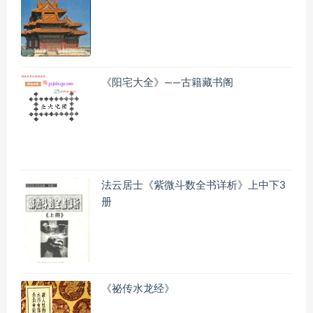
《阳宅大全》——古籍藏书阁
法云居士《紫微斗数全书详析》上中下3
册
《祕传水龙经》