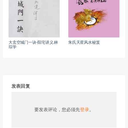
大玄空城门一诀-阳宅讲义.林
朱氏天星风水秘笈
琮学
发表回复
要发表评论，您必须先
登录
。