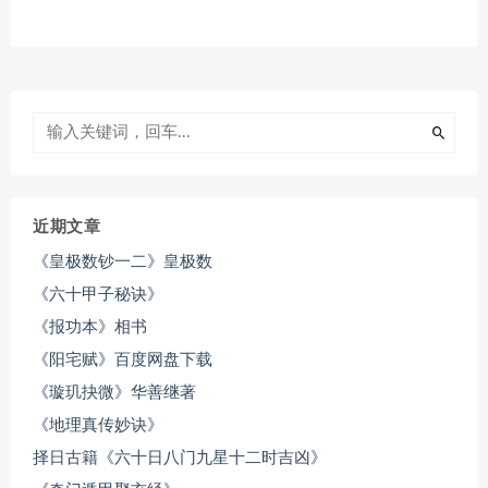
近期文章
《皇极数钞一二》皇极数
《六十甲子秘诀》
《报功本》相书
《阳宅赋》百度网盘下载
《璇玑抉微》华善继著
《地理真传妙诀》
择日古籍《六十日八门九星十二时吉凶》