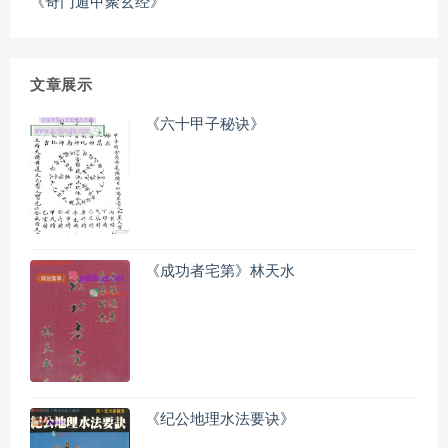
《奇门遁甲聚玄经》
文章展示
《六十甲子秘诀》
《成功者宅第》林天水
《纪公地理水法要诀》