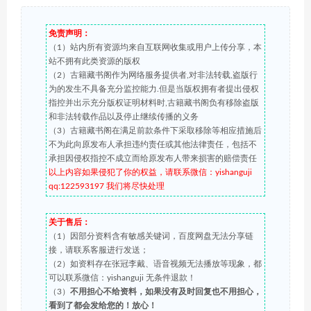
免责声明：
（1）站内所有资源均来自互联网收集或用户上传分享，本
站不拥有此类资源的版权
（2）古籍藏书阁作为网络服务提供者,对非法转载,盗版行
为的发生不具备充分监控能力.但是当版权拥有者提出侵权
指控并出示充分版权证明材料时,古籍藏书阁负有移除盗版
和非法转载作品以及停止继续传播的义务
（3）古籍藏书阁在满足前款条件下采取移除等相应措施后
不为此向原发布人承担违约责任或其他法律责任，包括不
承担因侵权指控不成立而给原发布人带来损害的赔偿责任
以上内容如果侵犯了你的权益，请联系微信：yishanguji
qq:122593197 我们将尽快处理
关于售后：
（1）因部分资料含有敏感关键词，百度网盘无法分享链
接，请联系客服进行发送；
（2）如资料存在张冠李戴、语音视频无法播放等现象，都
可以联系微信：yishanguji 无条件退款！
（3）
不用担心不给资料，如果没有及时回复也不用担心，
看到了都会发给您的！放心！