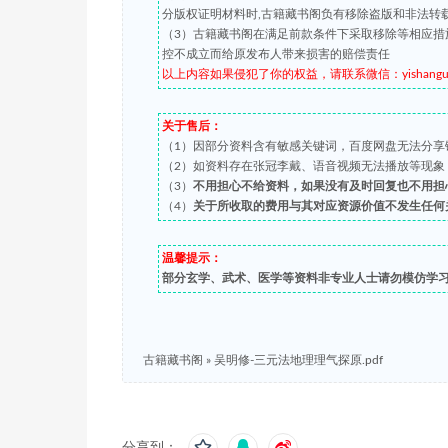
分版权证明材料时,古籍藏书阁负有移除盗版和非法转
（3）古籍藏书阁在满足前款条件下采取移除等相应措
控不成立而给原发布人带来损害的赔偿责任
以上内容如果侵犯了你的权益，请联系微信：yishanguji 
关于售后：
（1）因部分资料含有敏感关键词，百度网盘无法分享
（2）如资料存在张冠李戴、语音视频无法播放等现象，都可
（3）
不用担心不给资料，如果没有及时回复也不用担
（4）
关于所收取的费用与其对应资源价值不发生任何
温馨提示：
部分玄学、武术、医学等资料非专业人士请勿模仿学
古籍藏书阁
»
吴明修-三元法地理理气探原.pdf