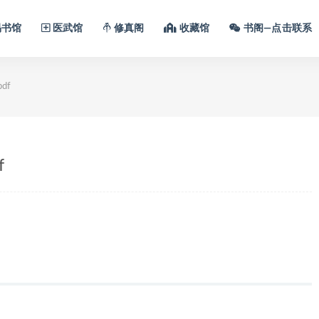
书馆
医武馆
修真阁
收藏馆
书阁—点击联系
df
f