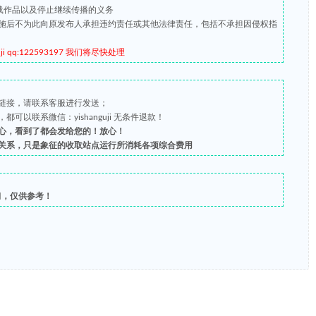
载作品以及停止继续传播的义务
施后不为此向原发布人承担违约责任或其他法律责任，包括不承担因侵权指
qq:122593197 我们将尽快处理
链接，请联系客服进行发送；
以联系微信：yishanguji 无条件退款！
心，看到了都会发给您的！放心！
关系，只是象征的收取站点运行所消耗各项综合费用
习，仅供参考！