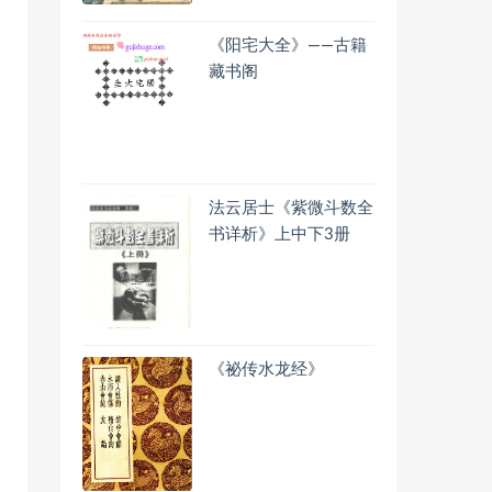
《阳宅大全》——古籍
藏书阁
法云居士《紫微斗数全
书详析》上中下3册
《祕传水龙经》