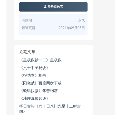
登录后购买
有效期
永久
最近更新
2021年09月08日
近期文章
《皇极数钞一二》皇极数
《六十甲子秘诀》
《报功本》相书
《阳宅赋》百度网盘下载
《璇玑抉微》华善继著
《地理真传妙诀》
择日古籍《六十日八门九星十二时吉
凶》