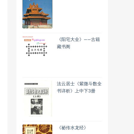
《阳宅大全》——古籍
藏书阁
法云居士《紫微斗数全
书详析》上中下3册
《祕传水龙经》