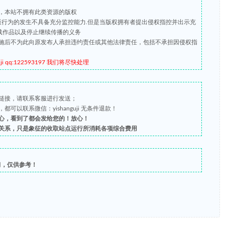
，本站不拥有此类资源的版权
盗版行为的发生不具备充分监控能力.但是当版权拥有者提出侵权指控并出示充
载作品以及停止继续传播的义务
施后不为此向原发布人承担违约责任或其他法律责任，包括不承担因侵权指
qq:122593197 我们将尽快处理
链接，请联系客服进行发送；
以联系微信：yishanguji 无条件退款！
心，看到了都会发给您的！放心！
关系，只是象征的收取站点运行所消耗各项综合费用
习，仅供参考！