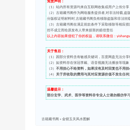
免责声明：
（1）站内所有资源均来自互联网收集或用户上传分享
（2）古籍藏书阁作为网络服务提供者,对非法转载,
分版权证明材料时,古籍藏书阁负有移除盗版和非法转
（3）古籍藏书阁在满足前款条件下采取移除等相应措
控不成立而给原发布人带来损害的赔偿责任
以上内容如果侵犯了你的权益，请联系微信：yishanguji 
关于售后：
（1）因部分资料含有敏感关键词，百度网盘无法分享
（2）如资料存在张冠李戴、语音视频无法播放等现象，都可
（3）
不用担心不给资料，如果没有及时回复也不用担
（4）
关于所收取的费用与其对应资源价值不发生任何
温馨提示：
部分玄学、武术、医学等资料非专业人士请勿模仿学
古籍藏书阁
»
金锁玉关风水图解