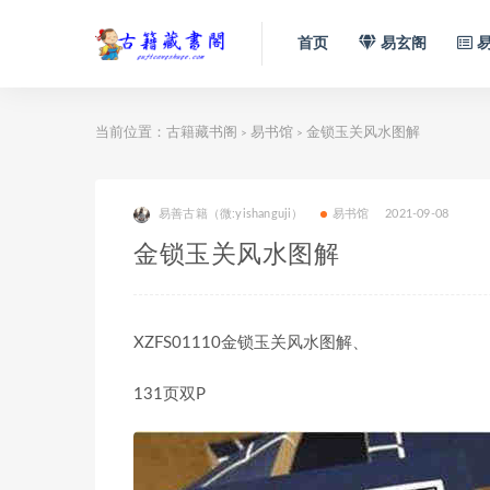
首页
易玄阁
易
当前位置：
古籍藏书阁
易书馆
金锁玉关风水图解
>
>
易善古籍（微:yishanguji）
易书馆
2021-09-08
金锁玉关风水图解
XZFS01110金锁玉关风水图解、
131页双P