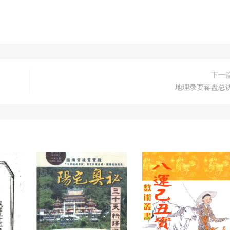
下一
地理录要蒋盘总