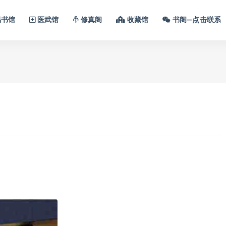
书馆
医武馆
修真阁
收藏馆
书阁—点击联系