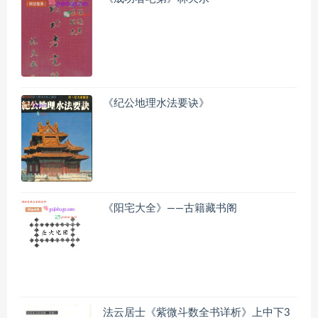
《纪公地理水法要诀》
《阳宅大全》——古籍藏书阁
法云居士《紫微斗数全书详析》上中下3