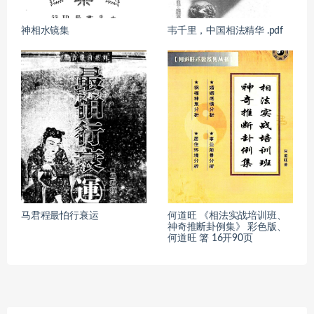
神相水镜集
韦千里，中国相法精华 .pdf
马君程最怕行衰运
何道旺 《相法实战培训班、
神奇推断卦例集》 彩色版、
何道旺 箸 16开90页