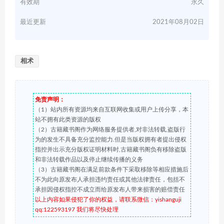
有效期
永久
最近更新
2021年08月02日
相术
免责声明：
（1）站内所有资源均来自互联网收集或用户上传分享，本
站不拥有此类资源的版权
（2）古籍藏书阁作为网络服务提供者,对非法转载,盗版行
为的发生不具备充分监控能力.但是当版权拥有者提出侵权
指控并出示充分版权证明材料时,古籍藏书阁负有移除盗版
和非法转载作品以及停止继续传播的义务
（3）古籍藏书阁在满足前款条件下采取移除等相应措施后
不为此向原发布人承担违约责任或其他法律责任，包括不
承担因侵权指控不成立而给原发布人带来损害的赔偿责任
以上内容如果侵犯了你的权益，请联系微信：yishanguji
qq:122593197 我们将尽快处理