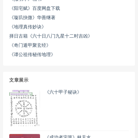
《阳宅赋》百度网盘下载
《璇玑抉微》华善继著
《地理真传妙诀》
择日古籍《六十日八门九星十二时吉凶》
《奇门遁甲聚玄经》
《谭公祖传秘传地理》
文章展示
《六十甲子秘诀》
《成功者宅第》林天水