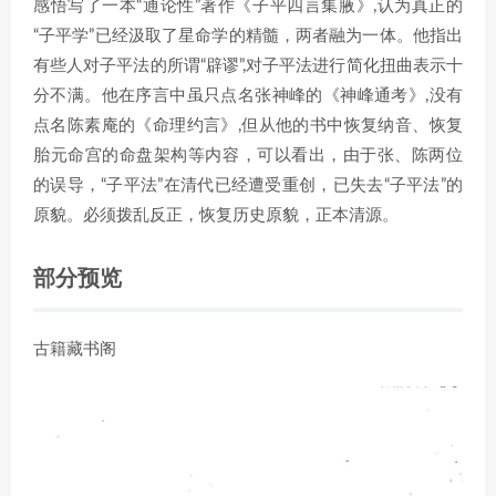
感悟写了一本“通论性”著作《子平四言集腋》,认为真正的
“子平学”已经汲取了星命学的精髓，两者融为一体。他指出
有些人对子平法的所谓“辟谬”,对子平法进行简化扭曲表示十
分不满。他在序言中虽只点名张神峰的《神峰通考》,没有
点名陈素庵的《命理约言》,但从他的书中恢复纳音、恢复
胎元命宫的命盘架构等内容，可以看出，由于张、陈两位
的误导，“子平法”在清代已经遭受重创，已失去“子平法”的
原貌。必须拨乱反正，恢复历史原貌，正本清源。
部分预览
古籍藏书阁