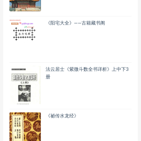
《阳宅大全》——古籍藏书阁
法云居士《紫微斗数全书详析》上中下3
册
《祕传水龙经》