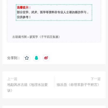
温馨提示：
部分玄学、武术、医学等资料非专业人士请勿模仿学习，
仅供参考！
古籍藏书阁
»
廖冀亨《子平四言集腋》
分享到：
上一篇
下一篇
地勘风水古籍《地理水法要
徐乐吾《命理革新子平粹言》
诀》