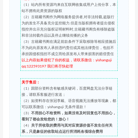
（1）站内所有资源均来自互联网收集或用户上传分享，本
站不拥有此类资源的版权
（2）古籍藏书阁作为网络服务提供者,对非法转载,盗版行
为的发生不具备充分监控能力.但是当版权拥有者提出侵权
指控并出示充分版权证明材料时,古籍藏书阁负有移除盗版
和非法转载作品以及停止继续传播的义务
（3）古籍藏书阁在满足前款条件下采取移除等相应措施后
不为此向原发布人承担违约责任或其他法律责任，包括不
承担因侵权指控不成立而给原发布人带来损害的赔偿责任
以上内容如果侵犯了你的权益，请联系微信：yishanguji
qq:122593197 我们将尽快处理
关于售后：
（1）因部分资料含有敏感关键词，百度网盘无法分享链
接，请联系客服进行发送；
（2）如资料存在张冠李戴、语音视频无法播放等现象，都
可以联系微信：yishanguji 无条件退款！
（3）
不用担心不给资料，如果没有及时回复也不用担心，
看到了都会发给您的！放心！
（4）
关于所收取的费用与其对应资源价值不发生任何关
系，只是象征的收取站点运行所消耗各项综合费用