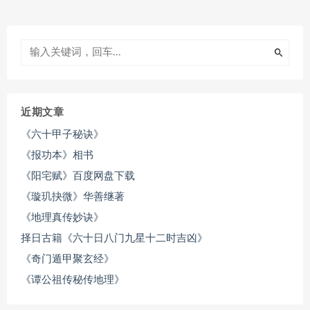
近期文章
《六十甲子秘诀》
《报功本》相书
《阳宅赋》百度网盘下载
《璇玑抉微》华善继著
《地理真传妙诀》
择日古籍《六十日八门九星十二时吉凶》
《奇门遁甲聚玄经》
《谭公祖传秘传地理》