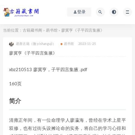
登录
当前位置：
古籍藏书阁
易书馆
廖冀亨《子平四言集腋》
>
>
易善古籍（微:yishanguji）
易书馆
2023-11-25
廖冀亨《子平四言集腋》
xbz210513 廖冀亨，子平四言集腋 .pdf
160页
简介
清雍正年间，有一位命理学人廖瀛海，曾经在学术上星平
双修，也有过街头设摊论命的实务，将自己的学习心得和