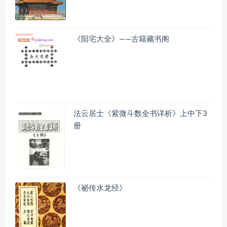
《阳宅大全》——古籍藏书阁
法云居士《紫微斗数全书详析》上中下3
册
《祕传水龙经》