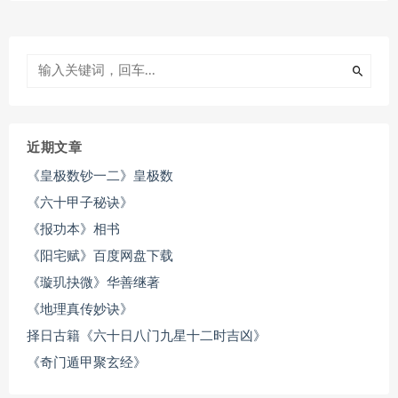
近期文章
《皇极数钞一二》皇极数
《六十甲子秘诀》
《报功本》相书
《阳宅赋》百度网盘下载
《璇玑抉微》华善继著
《地理真传妙诀》
择日古籍《六十日八门九星十二时吉凶》
《奇门遁甲聚玄经》