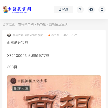
登录
当前位置：
古籍藏书阁
易书馆
面相解运宝典
>
>
易善古籍（微:yishanguji）
易书馆
2021-07-29
面相解运宝典
XS2100043 面相解运宝典
303页