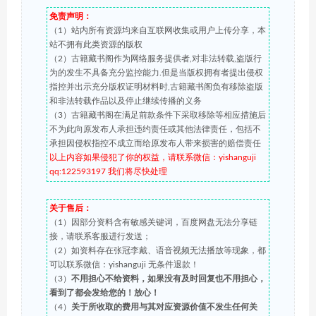
免责声明：
（1）站内所有资源均来自互联网收集或用户上传分享，本
站不拥有此类资源的版权
（2）古籍藏书阁作为网络服务提供者,对非法转载,盗版行
为的发生不具备充分监控能力.但是当版权拥有者提出侵权
指控并出示充分版权证明材料时,古籍藏书阁负有移除盗版
和非法转载作品以及停止继续传播的义务
（3）古籍藏书阁在满足前款条件下采取移除等相应措施后
不为此向原发布人承担违约责任或其他法律责任，包括不
承担因侵权指控不成立而给原发布人带来损害的赔偿责任
以上内容如果侵犯了你的权益，请联系微信：yishanguji
qq:122593197 我们将尽快处理
关于售后：
（1）因部分资料含有敏感关键词，百度网盘无法分享链
接，请联系客服进行发送；
（2）如资料存在张冠李戴、语音视频无法播放等现象，都
可以联系微信：yishanguji 无条件退款！
（3）
不用担心不给资料，如果没有及时回复也不用担心，
看到了都会发给您的！放心！
（4）
关于所收取的费用与其对应资源价值不发生任何关