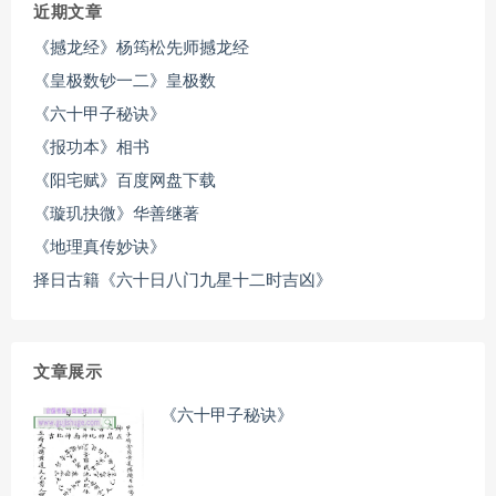
近期文章
《撼龙经》杨筠松先师撼龙经
《皇极数钞一二》皇极数
《六十甲子秘诀》
《报功本》相书
《阳宅赋》百度网盘下载
《璇玑抉微》华善继著
《地理真传妙诀》
择日古籍《六十日八门九星十二时吉凶》
文章展示
《六十甲子秘诀》