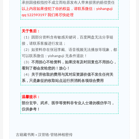
承担因侵权指控不成立而给原发布人带来损害的赔偿责任
以上内容如果侵犯了你的权益，请联系微信：yishanguji
qq:122593197 我们将尽快处理
关于售后：
（1）因部分资料含有敏感关键词，百度网盘无法分享链
接，请联系客服进行发送；
（2）如资料存在张冠李戴、语音视频无法播放等现象，都
可以联系微信：yishanguji 无条件退款！
（3）
不用担心不给资料，如果没有及时回复也不用担心，
看到了都会发给您的！放心！
（4）
关于所收取的费用与其对应资源价值不发生任何关
系，只是象征的收取站点运行所消耗各项综合费用
温馨提示：
部分玄学、武术、医学等资料非专业人士请勿模仿学习，
仅供参考！
古籍藏书阁
»
汉管辂-管辂神相密传