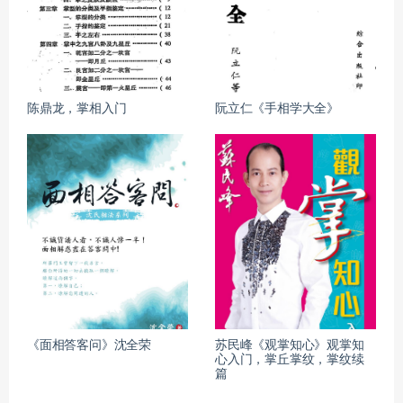
陈鼎龙，掌相入门
阮立仁《手相学大全》
《面相答客问》沈全荣
苏民峰《观掌知心》观掌知
心入门，掌丘掌纹，掌纹续
篇