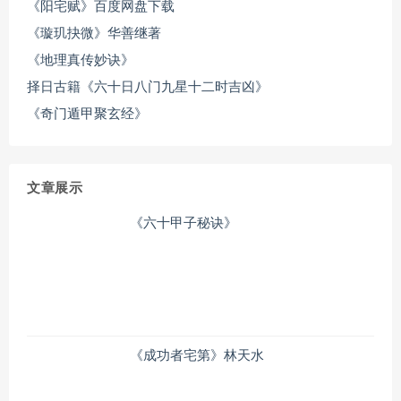
《阳宅赋》百度网盘下载
《璇玑抉微》华善继著
《地理真传妙诀》
择日古籍《六十日八门九星十二时吉凶》
《奇门遁甲聚玄经》
文章展示
《六十甲子秘诀》
《成功者宅第》林天水