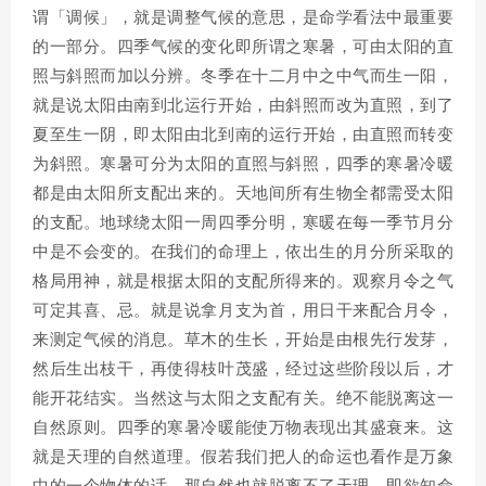
谓「调候」，就是调整气候的意思，是命学看法中最重要
的一部分。四季气候的变化即所谓之寒暑，可由太阳的直
照与斜照而加以分辨。冬季在十二月中之中气而生一阳，
就是说太阳由南到北运行开始，由斜照而改为直照，到了
夏至生一阴，即太阳由北到南的运行开始，由直照而转变
为斜照。寒暑可分为太阳的直照与斜照，四季的寒暑冷暖
都是由太阳所支配出来的。天地间所有生物全都需受太阳
的支配。地球绕太阳一周四季分明，寒暖在每一季节月分
中是不会变的。在我们的命理上，依出生的月分所采取的
格局用神，就是根据太阳的支配所得来的。观察月令之气
可定其喜、忌。就是说拿月支为首，用日干来配合月令，
来测定气候的消息。草木的生长，开始是由根先行发芽，
然后生出枝干，再使得枝叶茂盛，经过这些阶段以后，才
能开花结实。当然这与太阳之支配有关。绝不能脱离这一
自然原则。四季的寒暑冷暖能使万物表现出其盛衰来。这
就是天理的自然道理。假若我们把人的命运也看作是万象