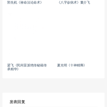
郭先机《禄命法论命术》
《八字诊病术》董介飞
梁飞《民间盲派绝传秘籍传
夏光明《十神精释》
承精华》
发表回复