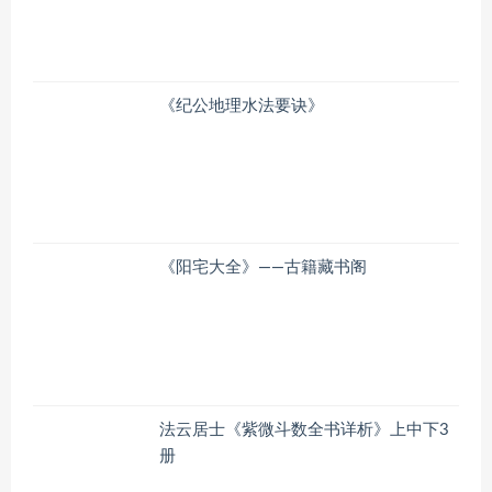
《纪公地理水法要诀》
《阳宅大全》——古籍藏书阁
法云居士《紫微斗数全书详析》上中下3
册