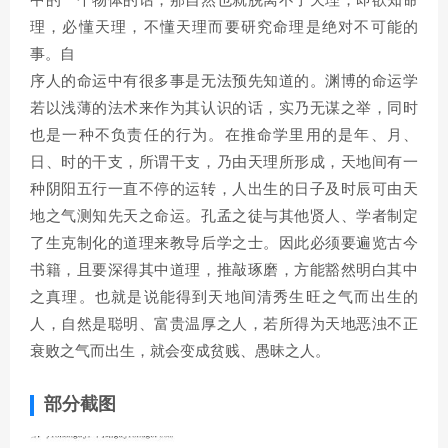
中的一个物体的话，那自然也就脱离不了天理，即欲知命
理，必懂天理，不懂天理而要研究命理是绝对不可能的
事。自
序人的命运中有很多事是无法预先知道的。渊博的命运学
若以浅薄的法术来作为其认识的话，实乃无谋之举，同时
也是一种不负责任的行为。在推命学里用的是年、月、
日、时的干支，所谓干支，乃由天理所形成，天地间有一
种阴阳五行一直不停的运转，人出生的日子及时辰可由天
地之气测知先天之命运。孔孟之徒与其他贤人、学者制定
了生克制化的道理来教导后学之士。因此必须要遍览古今
书籍，且要深得其中道理，推敲琢磨，方能豁然明白其中
之真理。也就是说能得到天地间清秀生旺之气而出生的
人，自然是聪明、富贵温厚之人，若所得为天地恶浊不正
衰败之气而出生，就会变成贫贱、愚昧之人。
部分截图