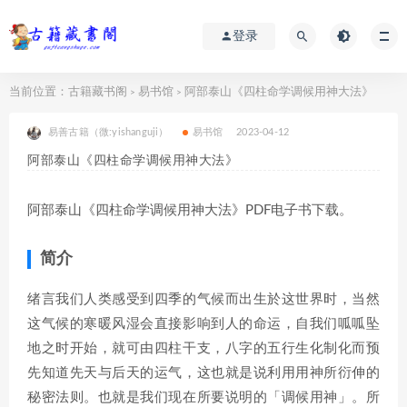
登录
当前位置：
古籍藏书阁
易书馆
阿部泰山《四柱命学调候用神大法》
>
>
易善古籍（微:yishanguji）
易书馆
2023-04-12
阿部泰山《四柱命学调候用神大法》
阿部泰山《四柱命学调候用神大法》PDF电子书下载。
简介
绪言我们人类感受到四季的气候而出生於这世界时，当然
这气候的寒暖风湿会直接影响到人的命运，自我们呱呱坠
地之时开始，就可由四柱干支，八字的五行生化制化而预
先知道先天与后天的运气，这也就是说利用用神所衍伸的
秘密法则。也就是我们现在所要说明的「调候用神」。所