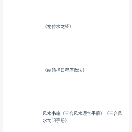
《祕传水龙经》
《结婚择日程序做法》
风水书籍《三合风水理气手册》《三合风
水简明手册》