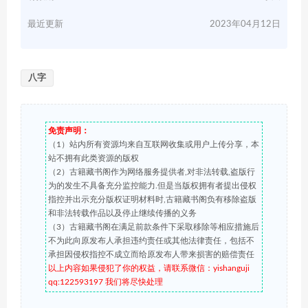
最近更新
2023年04月12日
八字
免责声明：
（1）站内所有资源均来自互联网收集或用户上传分享，本
站不拥有此类资源的版权
（2）古籍藏书阁作为网络服务提供者,对非法转载,盗版行
为的发生不具备充分监控能力.但是当版权拥有者提出侵权
指控并出示充分版权证明材料时,古籍藏书阁负有移除盗版
和非法转载作品以及停止继续传播的义务
（3）古籍藏书阁在满足前款条件下采取移除等相应措施后
不为此向原发布人承担违约责任或其他法律责任，包括不
承担因侵权指控不成立而给原发布人带来损害的赔偿责任
以上内容如果侵犯了你的权益，请联系微信：yishanguji
qq:122593197 我们将尽快处理