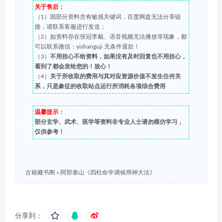
关于售后：
（1）因部分资料含有敏感关键词，百度网盘无法分享链
接，请联系客服进行发送；
（2）如资料存在张冠李戴、语音视频无法播放等现象，都
可以联系微信：yishanguji 无条件退款！
（3）
不用担心不给资料，如果没有及时回复也不用担心，
看到了都会发给您的！放心！
（4）
关于所收取的费用与其对应资源价值不发生任何关
系，只是象征的收取站点运行所消耗各项综合费用
温馨提示：
部分玄学、武术、医学等资料非专业人士请勿模仿学习，
仅供参考！
古籍藏书阁
»
阿部泰山《四柱命学调候用神大法》
分享到：