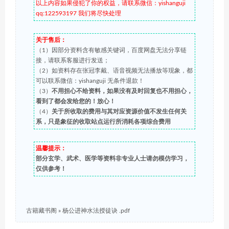
以上内容如果侵犯了你的权益，请联系微信：yishanguji
qq:122593197 我们将尽快处理
关于售后：
（1）因部分资料含有敏感关键词，百度网盘无法分享链
接，请联系客服进行发送；
（2）如资料存在张冠李戴、语音视频无法播放等现象，都
可以联系微信：yishanguji 无条件退款！
（3）
不用担心不给资料，如果没有及时回复也不用担心，
看到了都会发给您的！放心！
（4）
关于所收取的费用与其对应资源价值不发生任何关
系，只是象征的收取站点运行所消耗各项综合费用
温馨提示：
部分玄学、武术、医学等资料非专业人士请勿模仿学习，
仅供参考！
古籍藏书阁
»
杨公进神水法授徒诀 .pdf