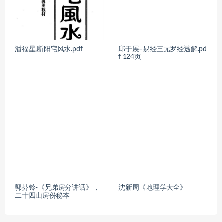
潘福星,断阳宅风水.pdf
邱于展–易经三元罗经透解.pd
f 124页
郭芬铃-《兄弟房分讲话》，
沈新周《地理学大全》
二十四山房份秘本