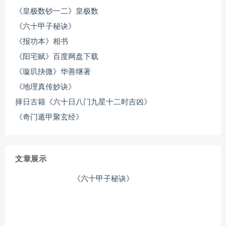
《皇极数钞一二》皇极数
《六十甲子秘诀》
《报功本》相书
《阳宅赋》百度网盘下载
《璇玑抉微》华善继著
《地理真传妙诀》
择日古籍《六十日八门九星十二时吉凶》
《奇门遁甲聚玄经》
文章展示
《六十甲子秘诀》