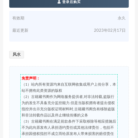
登录后购买
有效期
永久
最近更新
2023年02月17日
风水
免责声明：
（1）站内所有资源均来自互联网收集或用户上传分享，本
站不拥有此类资源的版权
（2）古籍藏书阁作为网络服务提供者,对非法转载,盗版行
为的发生不具备充分监控能力.但是当版权拥有者提出侵权
指控并出示充分版权证明材料时,古籍藏书阁负有移除盗版
和非法转载作品以及停止继续传播的义务
（3）古籍藏书阁在满足前款条件下采取移除等相应措施后
不为此向原发布人承担违约责任或其他法律责任，包括不
承担因侵权指控不成立而给原发布人带来损害的赔偿责任