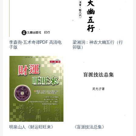
李森尧-五术奇谭PDF 高清电
梁湘润：神农大幽五行（行
子版
卯版）
明泉山人《财运旺旺来》
《盲派技法总集》