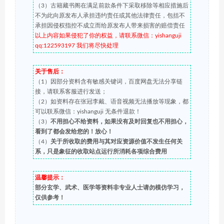
（3）古籍藏书阁在满足前款条件下采取移除等相应措施后
不为此向原发布人承担违约责任或其他法律责任，包括不
承担因侵权指控不成立而给原发布人带来损害的赔偿责任
以上内容如果侵犯了你的权益，请联系微信：yishanguji
qq:122593197 我们将尽快处理
关于售后：
（1）因部分资料含有敏感关键词，百度网盘无法分享链
接，请联系客服进行发送；
（2）如资料存在张冠李戴、语音视频无法播放等现象，都
可以联系微信：yishanguji 无条件退款！
（3）
不用担心不给资料，如果没有及时回复也不用担心，
看到了都会发给您的！放心！
（4）
关于所收取的费用与其对应资源价值不发生任何关
系，只是象征的收取站点运行所消耗各项综合费用
温馨提示：
部分玄学、武术、医学等资料非专业人士请勿模仿学习，
仅供参考！