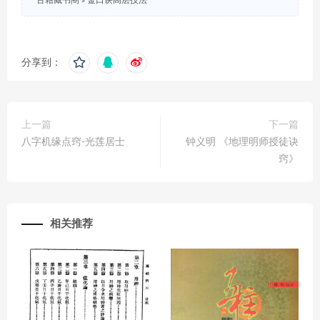
分享到：
上一篇
下一篇
八字机缘点窍-光莲居士
钟义明 《地理明师授徒诀
窍》
相关推荐