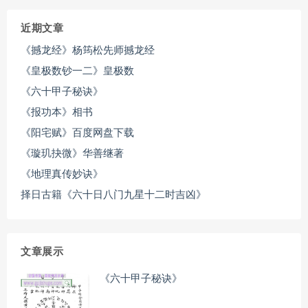
近期文章
《撼龙经》杨筠松先师撼龙经
《皇极数钞一二》皇极数
《六十甲子秘诀》
《报功本》相书
《阳宅赋》百度网盘下载
《璇玑抉微》华善继著
《地理真传妙诀》
择日古籍《六十日八门九星十二时吉凶》
文章展示
《六十甲子秘诀》