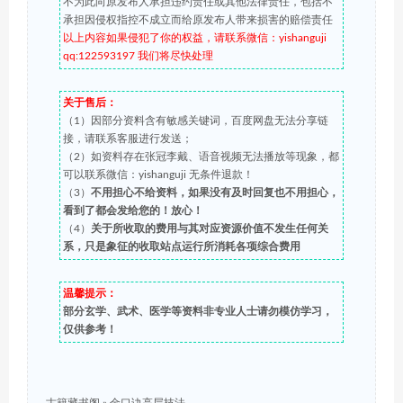
不为此向原发布人承担违约责任或其他法律责任，包括不
承担因侵权指控不成立而给原发布人带来损害的赔偿责任
以上内容如果侵犯了你的权益，请联系微信：yishanguji
qq:122593197 我们将尽快处理
关于售后：
（1）因部分资料含有敏感关键词，百度网盘无法分享链
接，请联系客服进行发送；
（2）如资料存在张冠李戴、语音视频无法播放等现象，都
可以联系微信：yishanguji 无条件退款！
（3）
不用担心不给资料，如果没有及时回复也不用担心，
看到了都会发给您的！放心！
（4）
关于所收取的费用与其对应资源价值不发生任何关
系，只是象征的收取站点运行所消耗各项综合费用
温馨提示：
部分玄学、武术、医学等资料非专业人士请勿模仿学习，
仅供参考！
古籍藏书阁
»
金口诀高层技法