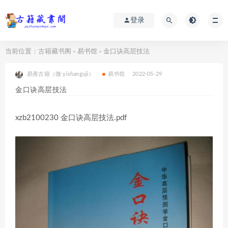
登录
当前位置：
古籍藏书阁
易书馆
金口诀高层技法
>
>
易善古籍（微:yishanguji）
易书馆
2022-05-29
金口诀高层技法
xzb2100230 金口诀高层技法.pdf