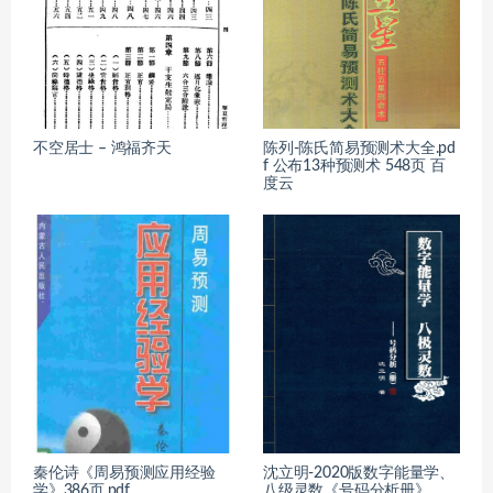
不空居士 – 鸿福齐天
陈列-陈氏简易预测术大全.pd
f 公布13种预测术 548页 百
度云
秦伦诗《周易预测应用经验
沈立明-2020版数字能量学、
学》386页.pdf
八级灵数《号码分析册》