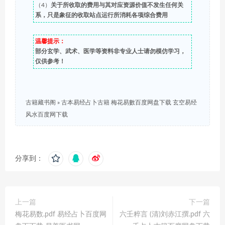
（4）
关于所收取的费用与其对应资源价值不发生任何关
系，只是象征的收取站点运行所消耗各项综合费用
温馨提示：
部分玄学、武术、医学等资料非专业人士请勿模仿学习，
仅供参考！
古籍藏书阁
»
古本易经占卜古籍 梅花易數百度网盘下载 玄空易经
风水百度网下载
分享到：
上一篇
下一篇
梅花易数.pdf 易经占卜百度网
六壬粹言 (清)刘赤江撰.pdf 六