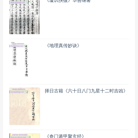
《璇玑抉微》华善继著
《地理真传妙诀》
择日古籍《六十日八门九星十二时吉凶》
《奇门遁甲聚玄经》