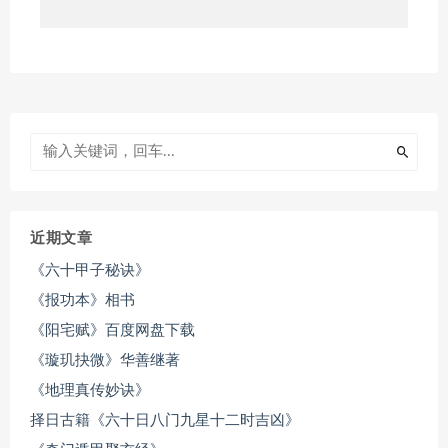
近期文章
《六十甲子秘诀》
《报功本》相书
《阳宅赋》百度网盘下载
《璇玑抉微》华善继著
《地理真传妙诀》
择日古籍《六十日八门九星十二时吉凶》