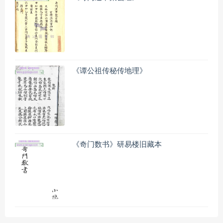
《谭公祖传秘传地理》
《奇门数书》研易楼旧藏本