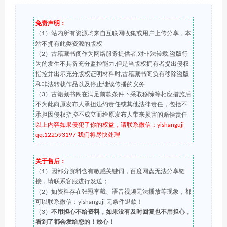
免责声明：
（1）站内所有资源均来自互联网收集或用户上传分享，本
站不拥有此类资源的版权
（2）古籍藏书阁作为网络服务提供者,对非法转载,盗版行
为的发生不具备充分监控能力.但是当版权拥有者提出侵权
指控并出示充分版权证明材料时,古籍藏书阁负有移除盗版
和非法转载作品以及停止继续传播的义务
（3）古籍藏书阁在满足前款条件下采取移除等相应措施后
不为此向原发布人承担违约责任或其他法律责任，包括不
承担因侵权指控不成立而给原发布人带来损害的赔偿责任
以上内容如果侵犯了你的权益，请联系微信：yishanguji
qq:122593197 我们将尽快处理
关于售后：
（1）因部分资料含有敏感关键词，百度网盘无法分享链
接，请联系客服进行发送；
（2）如资料存在张冠李戴、语音视频无法播放等现象，都
可以联系微信：yishanguji 无条件退款！
（3）
不用担心不给资料，如果没有及时回复也不用担心，
看到了都会发给您的！放心！