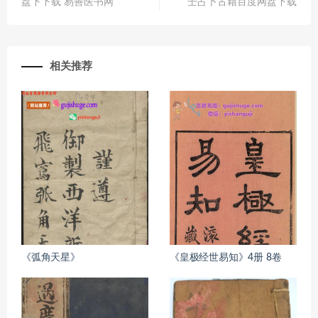
盘下下载 易善医书网
壬占卜古籍百度网盘下载
相关推荐
《弧角天星》
《皇极经世易知》4册 8卷